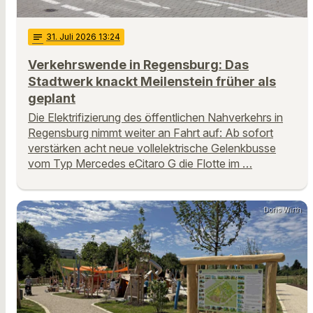
notes
31
. Juli 2026 13:24
Verkehrswende in Regensburg: Das
Stadtwerk knackt Meilenstein früher als
geplant
Die Elektrifizierung des öffentlichen Nahverkehrs in
Regensburg nimmt weiter an Fahrt auf: Ab sofort
verstärken acht neue vollelektrische Gelenkbusse
vom Typ Mercedes eCitaro G die Flotte im …
Doris Wirth