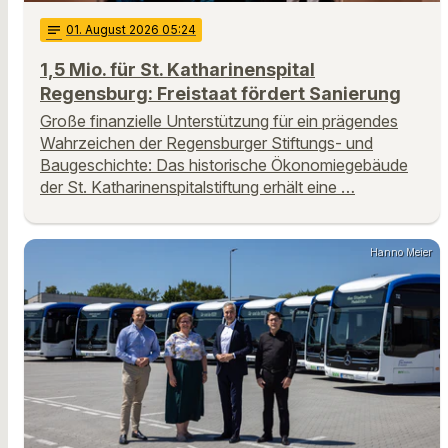
notes
01
. August 2026 05:24
1,5 Mio. für St. Katharinenspital
Regensburg: Freistaat fördert Sanierung
Große finanzielle Unterstützung für ein prägendes
Wahrzeichen der Regensburger Stiftungs- und
Baugeschichte: Das historische Ökonomiegebäude
der St. Katharinenspitalstiftung erhält eine …
Hanno Meier