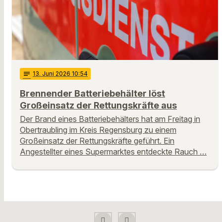
notes
13
. Juni 2026 10:54
Brennender Batteriebehälter löst
Großeinsatz der Rettungskräfte aus
Der Brand eines Batteriebehälters hat am Freitag in
Obertraubling im Kreis Regensburg zu einem
Großeinsatz der Rettungskräfte geführt. Ein
Angestellter eines Supermarktes entdeckte Rauch …