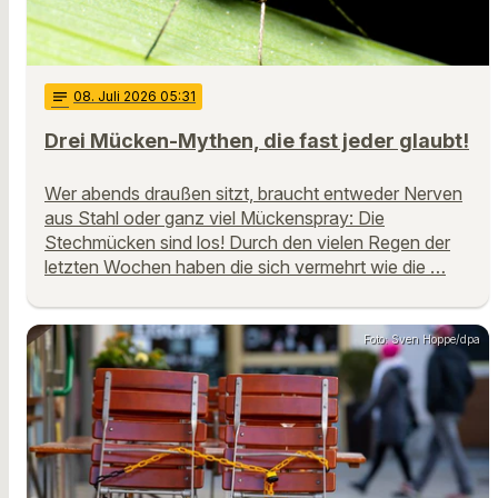
notes
08
. Juli 2026 05:31
Drei Mücken-Mythen, die fast jeder glaubt!
Wer abends draußen sitzt, braucht entweder Nerven
aus Stahl oder ganz viel Mückenspray: Die
Stechmücken sind los! Durch den vielen Regen der
letzten Wochen haben die sich vermehrt wie die …
Foto: Sven Hoppe/dpa