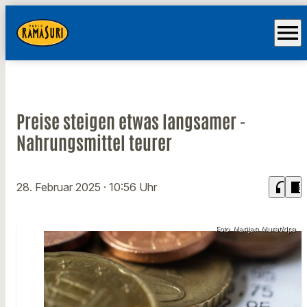
menu
Preise steigen etwas langsamer -
Nahrungsmittel teurer
headphones
chrome_reader_mode
28. Februar 2025
· 10:56 Uhr
Foto: Marijan Murat/dpa