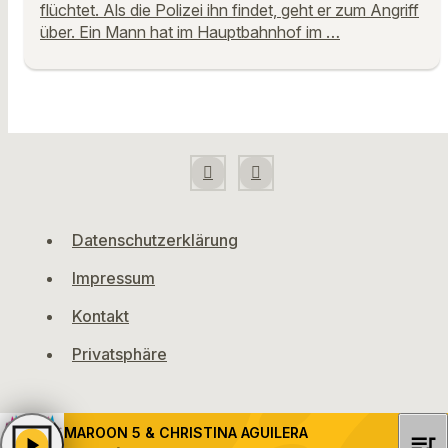
flüchtet. Als die Polizei ihn findet, geht er zum Angriff
über. Ein Mann hat im Hauptbahnhof im …
Datenschutzerklärung
Impressum
Kontakt
Privatsphäre
MAROON 5 & CHRISTINA AGUILERA
queue_music
play_arrow