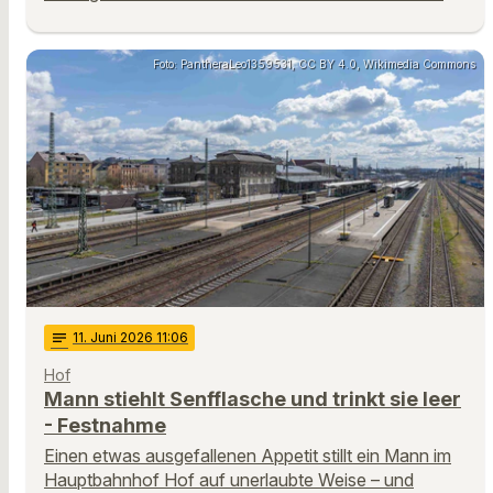
Foto: PantheraLeo1359531, CC BY 4.0, Wikimedia Commons
notes
11
. Juni 2026 11:06
Hof
Mann stiehlt Senfflasche und trinkt sie leer
- Festnahme
Einen etwas ausgefallenen Appetit stillt ein Mann im
Hauptbahnhof Hof auf unerlaubte Weise – und