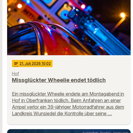
notes
21
. Juli 2026 10:02
Hof
Missglückter Wheelie endet tödlich
Ein missglückter Wheelie endete am Montagabend in
Hof in Oberfranken tödlich. Beim Anfahren an einer
Ampel verlor ein 39-jähriger Motorradfahrer aus dem
Landkreis Wunsiedel die Kontrolle über seine …
Symbolfoto: Pixabay, pexels.com