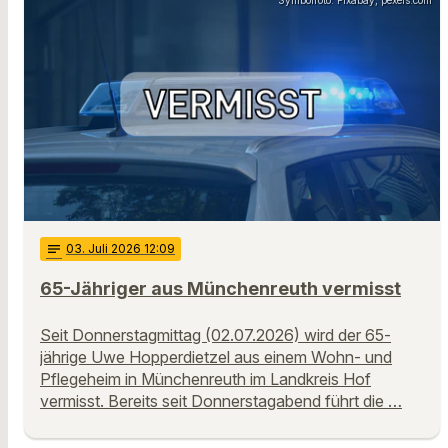
notes
03
. Juli 2026 12:09
65-Jähriger aus Münchenreuth vermisst
Seit Donnerstagmittag (02.07.2026) wird der 65-
jährige Uwe Hopperdietzel aus einem Wohn- und
Pflegeheim in Münchenreuth im Landkreis Hof
vermisst. Bereits seit Donnerstagabend führt die …