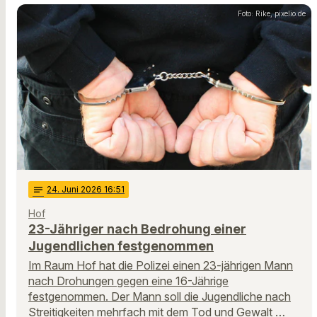
Foto: Rike, pixelio.de
notes
24
. Juni 2026 16:51
Hof
23-Jähriger nach Bedrohung einer
Jugendlichen festgenommen
Im Raum Hof hat die Polizei einen 23-jährigen Mann
nach Drohungen gegen eine 16-Jährige
festgenommen. Der Mann soll die Jugendliche nach
Streitigkeiten mehrfach mit dem Tod und Gewalt …