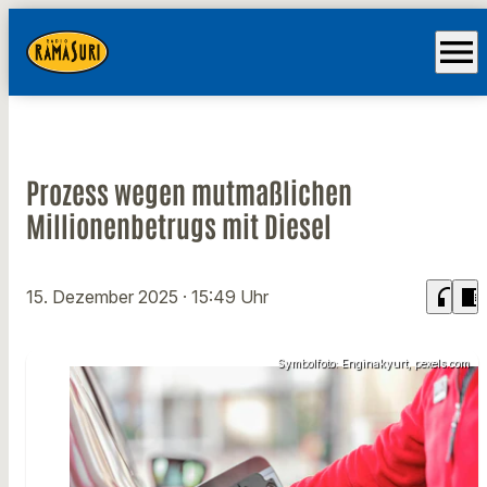
menu
Prozess wegen mutmaßlichen
Millionenbetrugs mit Diesel
headphones
chrome_reader_mode
15. Dezember 2025
· 15:49 Uhr
Symbolfoto: Enginakyurt, pexels.com