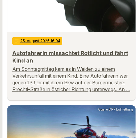
notes
25
. August 2025 16:04
Autofahrerin missachtet Rotlicht und fährt
Kind an
Am Sonntagmittag kam es in Weiden zu einem
Verkehrsunfall mit einem Kind. Eine Autofahrerin war
gegen 13 Uhr mit ihrem Pkw auf der Bürgermeister-
Prechtl-Straße in östlicher Richtung unterwegs. An …
Quelle DRF Luftrettung