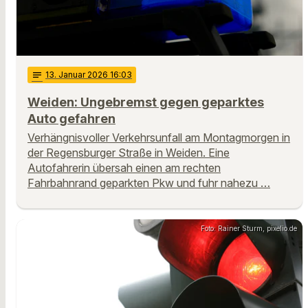
notes
13
. Januar 2026 16:03
Weiden: Ungebremst gegen geparktes
Auto gefahren
Verhängnisvoller Verkehrsunfall am Montagmorgen in
der Regensburger Straße in Weiden. Eine
Autofahrerin übersah einen am rechten
Fahrbahnrand geparkten Pkw und fuhr nahezu …
Foto: Rainer Sturm, pixelio.de