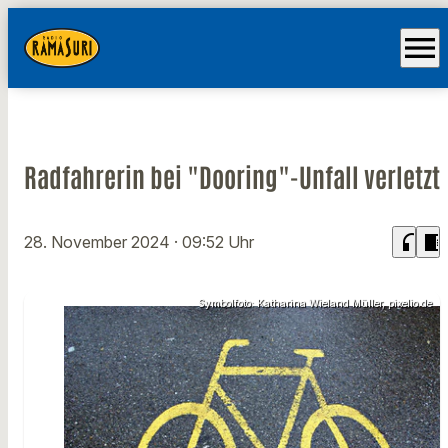
menu
Radfahrerin bei "Dooring"-Unfall verletzt
headphones
chrome_reader_mode
28. November 2024
· 09:52 Uhr
Symbolfoto: Katharina Wieland Müller, pixelio.de