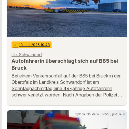
notes
13
. Juli 2026 10:48
Lkr. Schwandorf
Autofahrerin überschlägt sich auf B85 bei
Bruck
Bei einem Verkehrsunfall auf der B85 bei Bruck in der
Oberpfalz im Landkreis Schwandorf ist am
Sonntagnachmittag eine 49-jährige Autofahrerin
schwer verletzt worden. Nach Angaben der Polizei …
Symbolfoto: Arno Bachert, pixelio.de