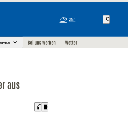
search
28°
Bei uns werben
Wetter
ervice
er aus
headphones
chrome_reader_mode