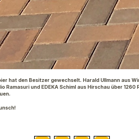
pier hat den Besitzer gewechselt. Harald Ullmann aus 
dio Ramasuri und EDEKA Schiml aus Hirschau über 1260 R
euen.
unsch!