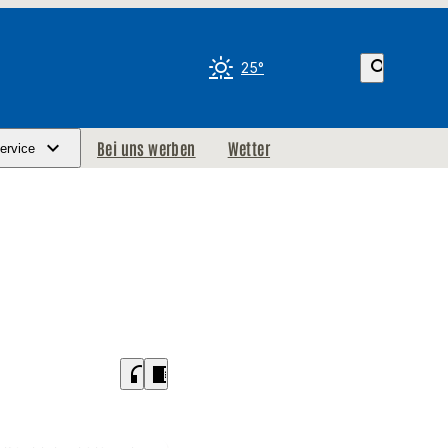
search
25°
Bei uns werben
Wetter
ervice
headphones
chrome_reader_mode