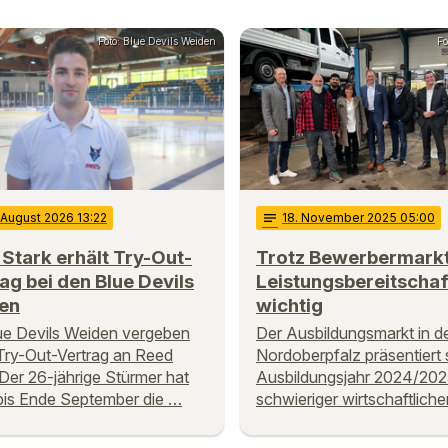
Foto: Blue Devils Weiden
Fo
 August 2026 13:22
notes
18
. November 2025 05:00
Stark erhält Try-Out-
Trotz Bewerbermarkt
ag bei den Blue Devils
Leistungsbereitschaft
en
wichtig
ue Devils Weiden vergeben
Der Ausbildungsmarkt in d
Try-Out-Vertrag an Reed
Nordoberpfalz präsentiert 
 Der 26-jährige Stürmer hat
Ausbildungsjahr 2024/2025
bis Ende September die …
schwieriger wirtschaftliche