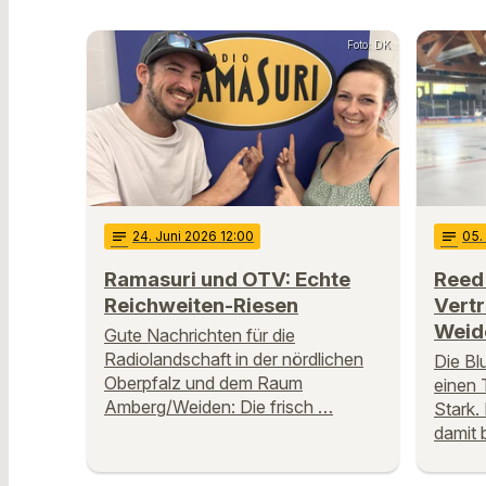
Foto: DK
notes
24
. Juni 2026 12:00
notes
05
.
Ramasuri und OTV: Echte
Reed 
Reichweiten-Riesen
Vertr
Weid
Gute Nachrichten für die
Radiolandschaft in der nördlichen
Die Bl
Oberpfalz und dem Raum
einen 
Amberg/Weiden: Die frisch …
Stark.
damit 