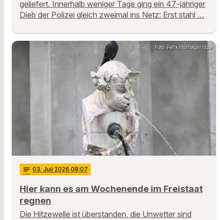
geliefert. Innerhalb weniger Tage ging ein 47-jähriger
Dieb der Polizei gleich zweimal ins Netz: Erst stahl …
Foto: Felix Hörhager/dpa
notes
03
. Juli 2026 08:07
Hier kann es am Wochenende im Freistaat
regnen
Die Hitzewelle ist überstanden, die Unwetter sind