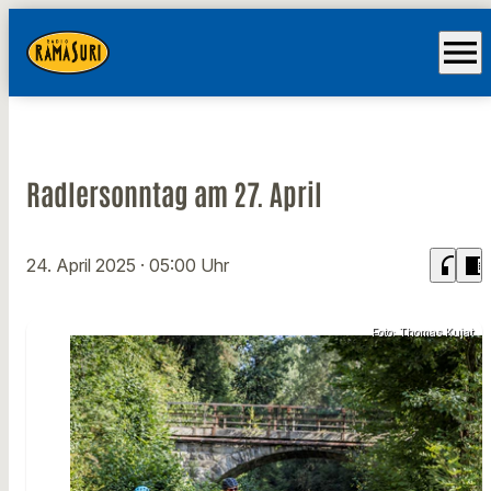
menu
Radlersonntag am 27. April
headphones
chrome_reader_mode
24. April 2025
· 05:00 Uhr
Foto: Thomas Kujat