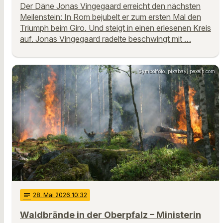
Der Däne Jonas Vingegaard erreicht den nächsten
Meilenstein: In Rom bejubelt er zum ersten Mal den
Triumph beim Giro. Und steigt in einen erlesenen Kreis
auf. Jonas Vingegaard radelte beschwingt mit …
Symbolfoto: pixabay, pexels.com
notes
28
. Mai 2026 10:32
Waldbrände in der Oberpfalz – Ministerin