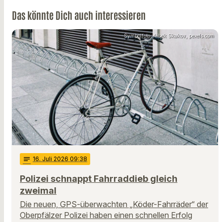
Das könnte Dich auch interessieren
Symbolfoto: Aibek Skakov, pexels.com
notes
16
. Juli 2026 09:38
Polizei schnappt Fahrraddieb gleich
zweimal
Die neuen, GPS-überwachten „Köder-Fahrräder“ der
Oberpfälzer Polizei haben einen schnellen Erfolg