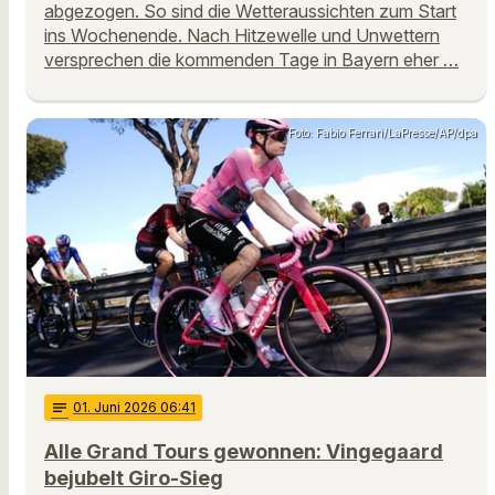
abgezogen. So sind die Wetteraussichten zum Start
ins Wochenende. Nach Hitzewelle und Unwettern
versprechen die kommenden Tage in Bayern eher …
Foto: Fabio Ferrari/LaPresse/AP/dpa
notes
01
. Juni 2026 06:41
Alle Grand Tours gewonnen: Vingegaard
bejubelt Giro-Sieg