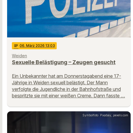
notes
06
. März 2026 13:03
Weiden
Sexuelle Belästigung – Zeugen gesucht
Ein Unbekannter hat am Donnerstagabend eine 17-
Jährige in Weiden sexuell belästigt. Der Mann
verfolgte die Jugendliche in der Bahnhofstraße und
bespritzte sie mit einer weißen Creme. Dann fasste …
Symbolfoto: Pixabay, pexels.com