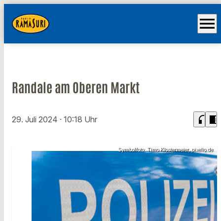
menu
Randale am Oberen Markt
headphones
chrome_reader_mode
29. Juli 2024
· 10:18 Uhr
Symbolfoto: Timo Klostermeier, pixelio.de