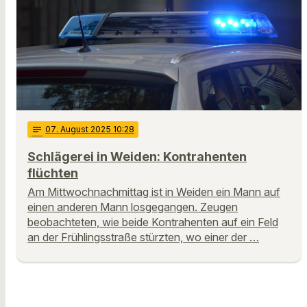
notes
07
. August 2025 10:28
Schlägerei in Weiden: Kontrahenten
flüchten
Am Mittwochnachmittag ist in Weiden ein Mann auf
einen anderen Mann losgegangen. Zeugen
beobachteten, wie beide Kontrahenten auf ein Feld
an der Frühlingsstraße stürzten, wo einer der …