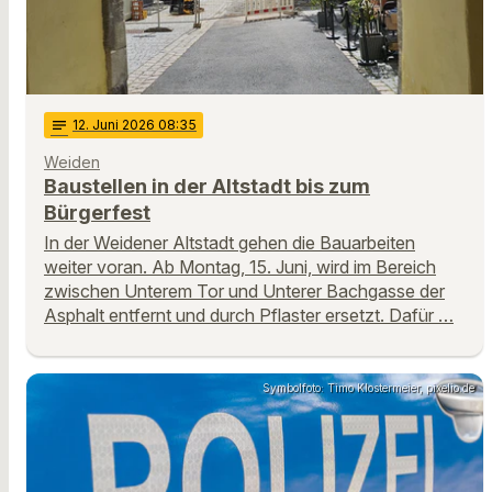
notes
12
. Juni 2026 08:35
Weiden
Baustellen in der Altstadt bis zum
Bürgerfest
In der Weidener Altstadt gehen die Bauarbeiten
weiter voran. Ab Montag, 15. Juni, wird im Bereich
zwischen Unterem Tor und Unterer Bachgasse der
Asphalt entfernt und durch Pflaster ersetzt. Dafür …
Symbolfoto: Timo Klostermeier, pixelio.de