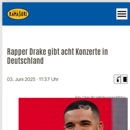
menu
Rapper Drake gibt acht Konzerte in
Deutschland
headphones
chrome_reader_mode
03. Juni 2025
· 11:37 Uhr
Foto: Chris Pizzello/Invision/AP/dpa