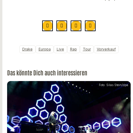
Drake
Europa
Live
Rap
Tour
Vorverkauf
Das könnte Dich auch interessieren
Foto: Silas Stein/dpa