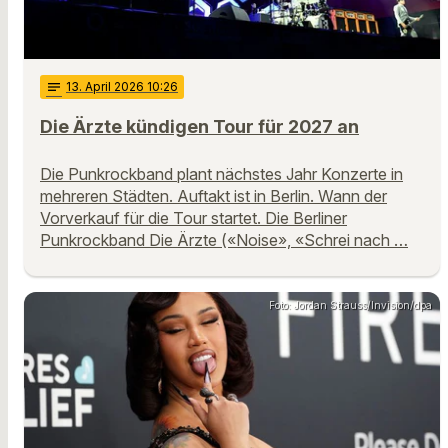
notes
13
. April 2026 10:26
Die Ärzte kündigen Tour für 2027 an
Die Punkrockband plant nächstes Jahr Konzerte in
mehreren Städten. Auftakt ist in Berlin. Wann der
Vorverkauf für die Tour startet. Die Berliner
Punkrockband Die Ärzte («Noise», «Schrei nach …
Foto: Jordan Strauss/Invision/dpa