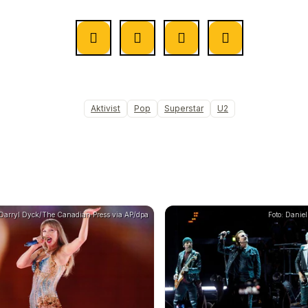
Aktivist
Pop
Superstar
U2
Darryl Dyck/The Canadian Press via AP/dpa
Foto: Danie