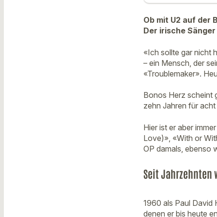
Ob mit U2 auf der
Der irische Sänger
«Ich sollte gar nicht
– ein Mensch, der sei
«Troublemaker». Heut
Bonos Herz scheint g
zehn Jahren für acht
Hier ist er aber imm
Love)», «With or Wit
OP damals, ebenso w
Seit Jahrzehnten w
1960 als Paul David 
denen er bis heute e