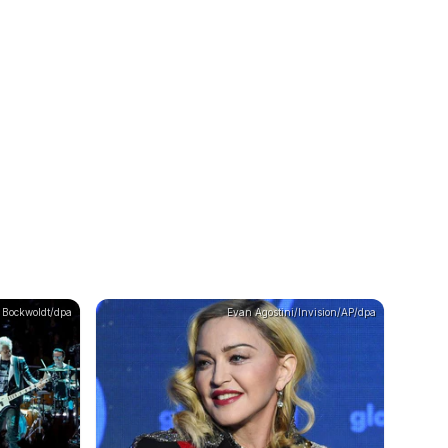
l Bockwoldt/dpa
Evan Agostini/Invision/AP/dpa