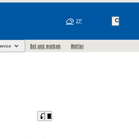
search
21°
Bei uns werben
Wetter
ervice
headphones
chrome_reader_mode