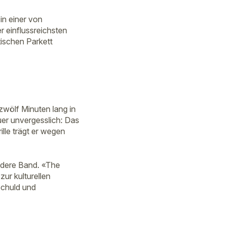
in einer von
r einflussreichsten
tischen Parkett
zwölf Minuten lang in
uer unvergesslich: Das
ille trägt er wegen
ndere Band. «The
ur kulturellen
Schuld und