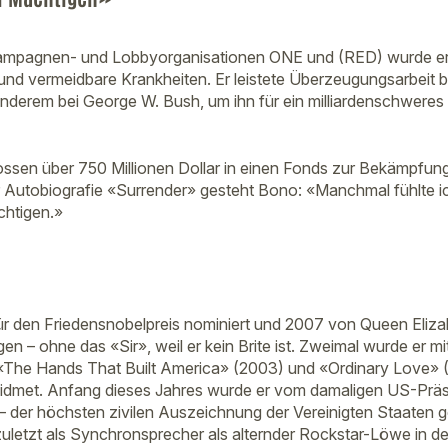
Kampagnen- und Lobbyorganisationen ONE und (RED) wurde er
nd vermeidbare Krankheiten. Er leistete Überzeugungsarbeit 
anderem bei George W. Bush, um ihn für ein milliardenschwer
lossen über 750 Millionen Dollar in einen Fonds zur Bekämpfun
er Autobiografie «Surrender» gesteht Bono: «Manchmal fühlte i
htigen.»
n
r den Friedensnobelpreis nominiert und 2007 von Queen Elizab
 – ohne das «Sir», weil er kein Brite ist. Zweimal wurde er m
 «The Hands That Built America» (2003) und «Ordinary Love» (2
dmet. Anfang dieses Jahres wurde er vom damaligen US-Präs
 – der höchsten zivilen Auszeichnung der Vereinigten Staaten g
zuletzt als Synchronsprecher als alternder Rockstar-Löwe in d