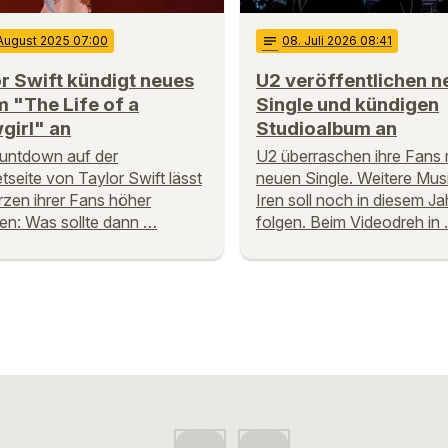
 August 2025 07:00
notes
08
. Juli 2026 08:41
r Swift kündigt neues
U2 veröffentlichen n
 "The Life of a
Single und kündigen
girl" an
Studioalbum an
untdown auf der
U2 überraschen ihre Fans m
etseite von Taylor Swift lässt
neuen Single. Weitere Mus
rzen ihrer Fans höher
Iren soll noch in diesem Ja
en: Was sollte dann …
folgen. Beim Videodreh in