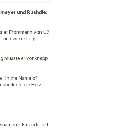
emeyer und Rushdie:
 ist er Frontmann von U2
r und wie er sagt:
ng musste er vor knapp
e (In the Name of
 überlebte die Herz-
ernamen – Freunde, mit