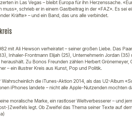
zerten in Las Vegas – bleibt Europa für ihn Herzenssache. «Eu
 muss», schrieb er in einem Gastbeitrag in der «FAZ». Es sei e
render Kräfte» – und ein Band, das uns alle verbindet.
kreis
1982 mit Ali Hewson verheiratet – seiner großen Liebe. Das Paar 
33), Inhaler-Frontmann Elijah (25), Unternehmerin Jordan (35) 
it heraushält. Zu Bonos Freunden zählen Herbert Grönemeyer, 
r – ein illustrer Kreis aus Kunst, Pop und Politik.
tt? Wahrscheinlich die iTunes-Aktion 2014, als das U2-Album 
ionen iPhones landete – nicht alle Apple-Nutzenden mochten 
eine moralische Marke, ein rastloser Weltverbesserer – und jem
bst-)Zweifels legt. Ob Zweifel das Thema seiner Texte auf d
pa)