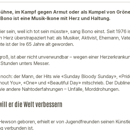
 Bühne, im Kampf gegen Armut oder als Kumpel von Grön
 Bono ist eine Musik-Ikone mit Herz und Haltung.
 hier sein, weil ich tot sein müsste», sang Bono einst. Seit 1976
n Herz überstrapaziert hat: als Musiker, Aktivist, Ehemann, Vate
e ist der Ire 65 Jahre alt geworden.
roß, ist aber nicht unverwundbar – wegen einer Herzerkranku
 Stunden unters Messer.
er noch: der Mann, der Hits wie «Sunday Bloody Sunday», «Prid
hout You», «One» und «Beautiful Day» mitschrieb. Der Dubliner
ie andere Nahtoderfahrungen – Unfälle, Morddrohungen.
ill er die Welt verbessern
Hewson geboren, erhielt er von Jugendfreunden seinen Künstl
ng verbunden ist.