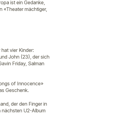
ropa ist ein Gedanke,
in «Theater mächtiger,
hat vier Kinder:
und John (23), der sich
Gavin Friday, Salman
«Songs of Innocence»
das Geschenk.
and, der den Finger in
em nächsten U2-Album