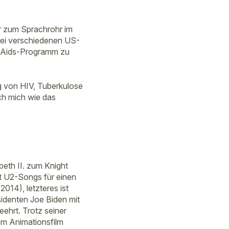
 zum Sprachrohr im
bei verschiedenen US-
es Aids-Programm zu
g von HIV, Tuberkulose
ch mich wie das
eth II. zum Knight
it U2-Songs für einen
014), letzteres ist
identen Joe Biden mit
eehrt. Trotz seiner
em Animationsfilm