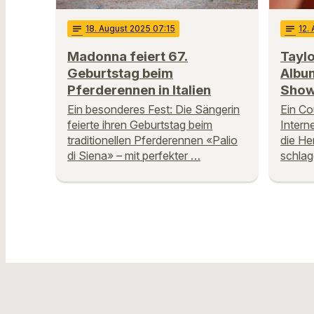
notes
18
. August 2025 07:15
notes
12
.
Madonna feiert 67.
Taylo
Geburtstag beim
Album
Pferderennen in Italien
Show
Ein besonderes Fest: Die Sängerin
Ein Co
feierte ihren Geburtstag beim
Intern
traditionellen Pferderennen «Palio
die He
di Siena» – mit perfekter …
schlag