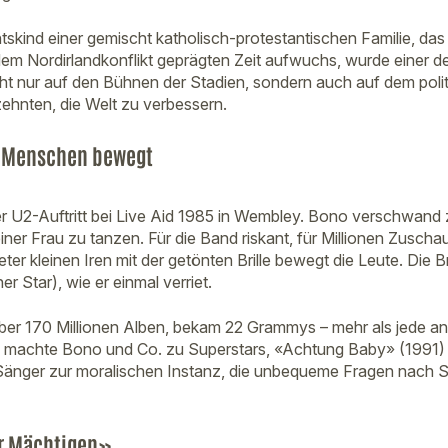
skind einer gemischt katholisch-protestantischen Familie, das 
dem Nordirlandkonflikt geprägten Zeit aufwuchs, wurde einer de
cht nur auf den Bühnen der Stadien, sondern auch auf dem poli
zehnten, die Welt zu verbessern.
e Menschen bewegt
der U2-Auftritt bei Live Aid 1985 in Wembley. Bono verschwand 
ner Frau zu tanzen. Für die Band riskant, für Millionen Zuscha
er kleinen Iren mit der getönten Brille bewegt die Leute. Die Br
r Star), wie er einmal verriet.
über 170 Millionen Alben, bekam 22 Grammys – mehr als jede a
 machte Bono und Co. zu Superstars, «Achtung Baby» (1991) z
Sänger zur moralischen Instanz, die unbequeme Fragen nach 
r Mächtigen»