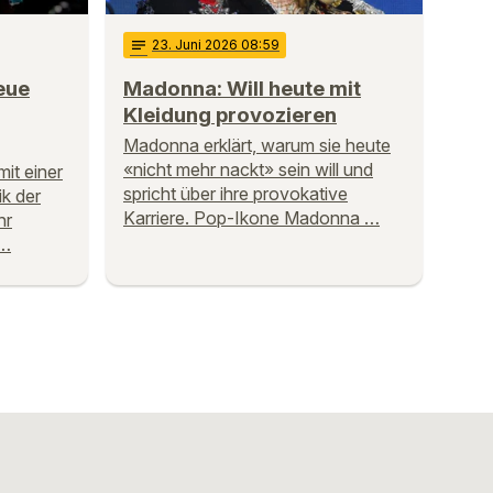
notes
23
. Juni 2026 08:59
eue
Madonna: Will heute mit
Kleidung provozieren
Madonna erklärt, warum sie heute
«nicht mehr nackt» sein will und
it einer
spricht über ihre provokative
ik der
Karriere. Pop-Ikone Madonna …
hr
 …