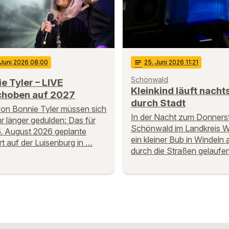
 Juni 2026 08:00
notes
25
. Juni 2026 11:21
Schönwald
e Tyler – LIVE
Kleinkind läuft nachts
choben auf 2027
durch Stadt
on Bonnie Tyler müssen sich
In der Nacht zum Donnersta
hr länger gedulden: Das für
Schönwald im Landkreis W
. August 2026 geplante
ein kleiner Bub in Windeln a
t auf der Luisenburg in …
durch die Straßen gelaufe