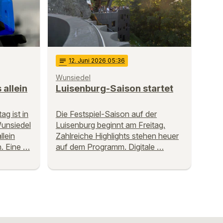
notes
12
. Juni 2026 05:36
Wunsiedel
 allein
Luisenburg-Saison startet
g ist in
Die Festspiel-Saison auf der
unsiedel
Luisenburg beginnt am Freitag.
llein
Zahlreiche Highlights stehen heuer
n. Eine …
auf dem Programm. Digitale …