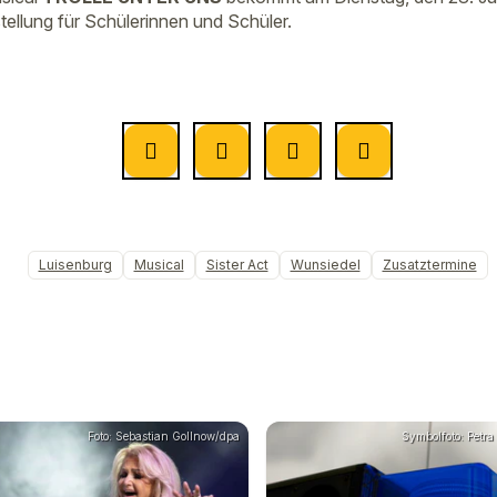
tellung für Schülerinnen und Schüler.
Luisenburg
Musical
Sister Act
Wunsiedel
Zusatztermine
Foto: Sebastian Gollnow/dpa
Symbolfoto: Petra 