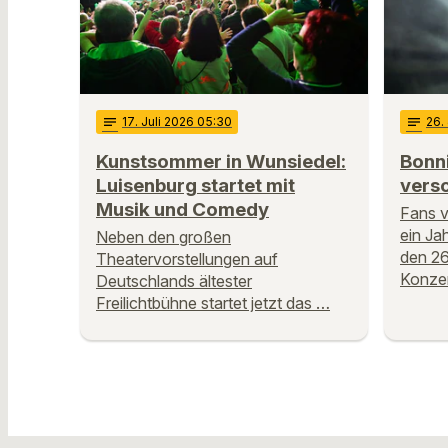
notes
17
. Juli 2026 05:30
notes
26
.
Kunstsommer in Wunsiedel:
Bonni
Luisenburg startet mit
vers
Musik und Comedy
Fans v
ein Ja
Neben den großen
den 26
Theatervorstellungen auf
Konzer
Deutschlands ältester
Freilichtbühne startet jetzt das …