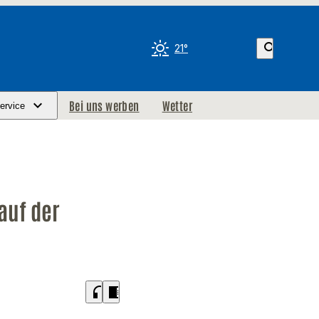
search
21°
Bei uns werben
Wetter
ervice
auf der
headphones
chrome_reader_mode