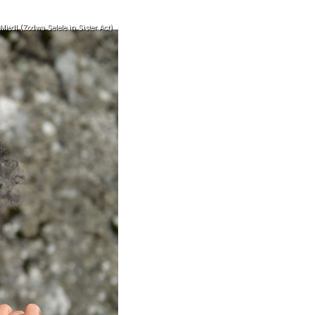
 Miedl (Zodwa Selele in Sister Act)