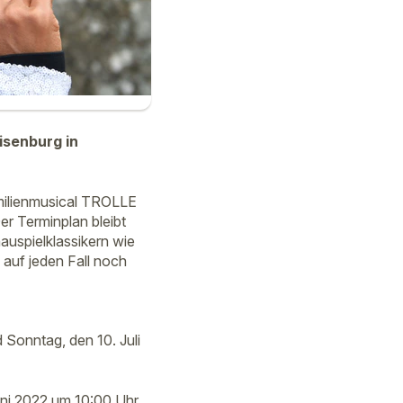
isenburg in
milienmusical TROLLE
r Terminplan bleibt
hauspielklassikern wie
uf jeden Fall noch
 Sonntag, den 10. Juli
ni 2022 um 10:00 Uhr