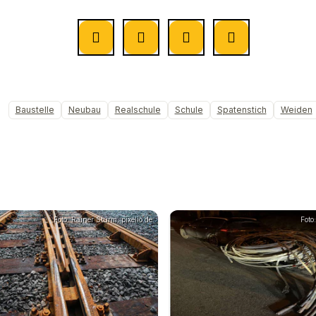
Baustelle
Neubau
Realschule
Schule
Spatenstich
Weiden
Foto: Rainer Sturm, pixelio.de
Foto