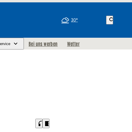
search
30°
Bei uns werben
Wetter
ervice
headphones
chrome_reader_mode