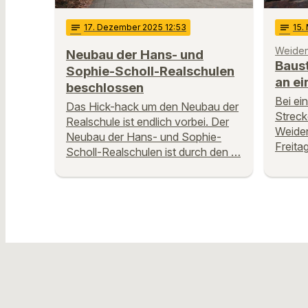
notes
17
. Dezember 2025 12:53
notes
15
.
Weide
Neubau der Hans- und
Baust
Sophie-Scholl-Realschulen
an e
beschlossen
Bei ei
Das Hick-hack um den Neubau der
Streck
Realschule ist endlich vorbei. Der
Weiden
Neubau der Hans- und Sophie-
Freita
Scholl-Realschulen ist durch den …