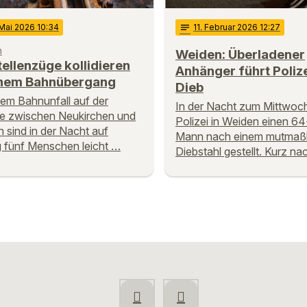
 Mai 2026 10:34
notes
11
. Februar 2026 12:27
n
Weiden: Überladener
ellenzüge kollidieren
Anhänger führt Polize
inem Bahnübergang
Dieb
nem Bahnunfall auf der
In der Nacht zum Mittwoch
e zwischen Neukirchen und
Polizei in Weiden einen 64
 sind in der Nacht auf
Mann nach einem mutmaßl
g fünf Menschen leicht …
Diebstahl gestellt. Kurz n