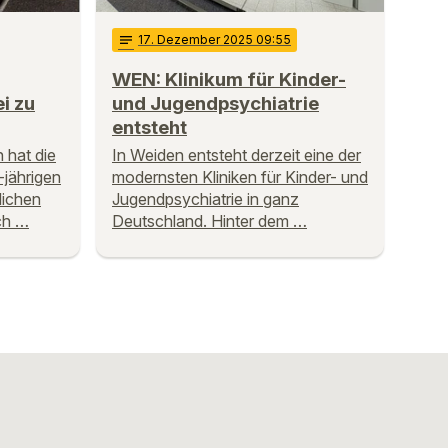
notes
17
. Dezember 2025 09:55
WEN: Klinikum für Kinder-
i zu
und Jugendpsychiatrie
entsteht
 hat die
In Weiden entsteht derzeit eine der
-jährigen
modernsten Kliniken für Kinder- und
ichen
Jugendpsychiatrie in ganz
ach …
Deutschland. Hinter dem …