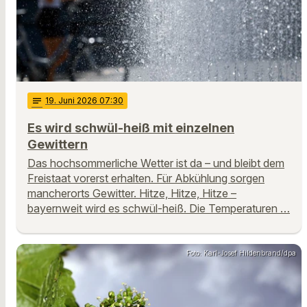
notes
19
. Juni 2026 07:30
Es wird schwül-heiß mit einzelnen
Gewittern
Das hochsommerliche Wetter ist da – und bleibt dem
Freistaat vorerst erhalten. Für Abkühlung sorgen
mancherorts Gewitter. Hitze, Hitze, Hitze –
bayernweit wird es schwül-heiß. Die Temperaturen …
Foto: Karl-Josef Hildenbrand/dpa