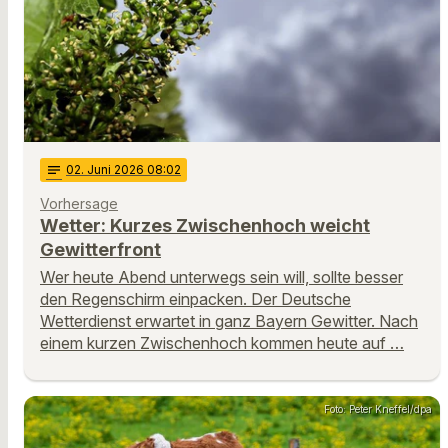
notes
02
. Juni 2026 08:02
Vorhersage
Wetter: Kurzes Zwischenhoch weicht
Gewitterfront
Wer heute Abend unterwegs sein will, sollte besser
den Regenschirm einpacken. Der Deutsche
Wetterdienst erwartet in ganz Bayern Gewitter. Nach
einem kurzen Zwischenhoch kommen heute auf …
Foto: Peter Kneffel/dpa