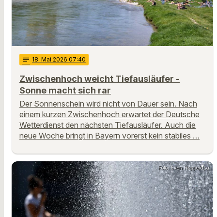
notes
18
. Mai 2026 07:40
Zwischenhoch weicht Tiefausläufer -
Sonne macht sich rar
Der Sonnenschein wird nicht von Dauer sein. Nach
einem kurzen Zwischenhoch erwartet der Deutsche
Wetterdienst den nächsten Tiefausläufer. Auch die
neue Woche bringt in Bayern vorerst kein stabiles …
Foto: Sven Hoppe/dpa