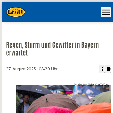
menu
Regen, Sturm und Gewitter in Bayern
erwartet
headphones
chrome_reader_mode
27. August 2025
· 08:39 Uhr
Symbolfoto: Peter Kneffel/dpa