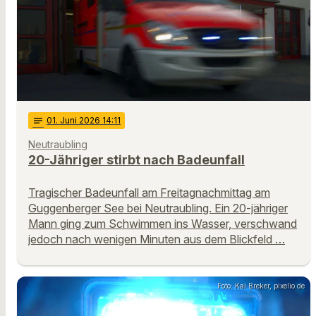
notes
01
. Juni 2026 14:11
Neutraubling
20-Jähriger stirbt nach Badeunfall
Tragischer Badeunfall am Freitagnachmittag am
Guggenberger See bei Neutraubling. Ein 20-jähriger
Mann ging zum Schwimmen ins Wasser, verschwand
jedoch nach wenigen Minuten aus dem Blickfeld …
Foto: Kai Breker, pixelio.de