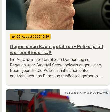
notes
06
. August 2026 15:49
Gegen einen Baum gefahren - Polizei prüft,
wer am Steuer saß
Ein Auto ist in der Nacht zum Donnerstag im
Regensburger Stadtteil Schwabelweis gegen einen
Baum geprallt. Die Polizei ermittelt nun unter
anderem, wer das Fahrzeug tatsächlich gefahren …
Symbolfoto: Arno Bachert, pixelio.de