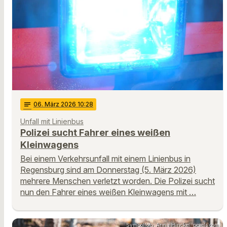
notes
06
. März 2026 10:28
Unfall mit Linienbus
Polizei sucht Fahrer eines weißen
Kleinwagens
Bei einem Verkehrsunfall mit einem Linienbus in
Regensburg sind am Donnerstag (5. März 2026)
mehrere Menschen verletzt worden. Die Polizei sucht
nun den Fahrer eines weißen Kleinwagens mit …
Symbolfoto: Anna Hinckel, pexels.com