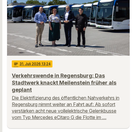
notes
31
. Juli 2026 13:24
Verkehrswende in Regensburg: Das
Stadtwerk knackt Meilenstein früher als
geplant
Die Elektrifizierung des öffentlichen Nahverkehrs in
Regensburg nimmt weiter an Fahrt auf: Ab sofort
verstärken acht neue vollelektrische Gelenkbusse
vom Typ Mercedes eCitaro G die Flotte im …