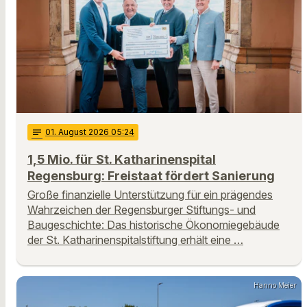
notes
01
. August 2026 05:24
1,5 Mio. für St. Katharinenspital
Regensburg: Freistaat fördert Sanierung
Große finanzielle Unterstützung für ein prägendes
Wahrzeichen der Regensburger Stiftungs- und
Baugeschichte: Das historische Ökonomiegebäude
der St. Katharinenspitalstiftung erhält eine …
Hanno Meier