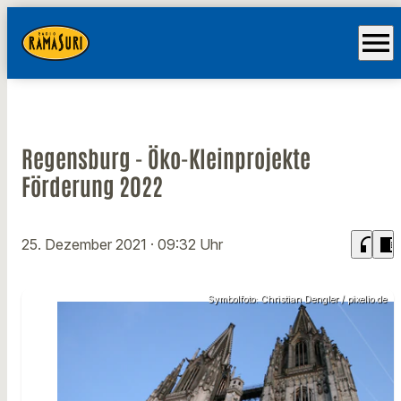
menu
Regensburg - Öko-Kleinprojekte
Förderung 2022
headphones
chrome_reader_mode
25. Dezember 2021
· 09:32 Uhr
Symbolfoto: Christian Dengler / pixelio.de