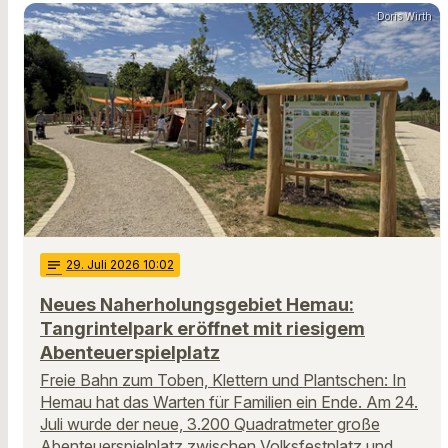
Doris Wirth
notes
29
. Juli 2026 10:02
Neues Naherholungsgebiet Hemau:
Tangrintelpark eröffnet mit riesigem
Abenteuerspielplatz
Freie Bahn zum Toben, Klettern und Plantschen: In
Hemau hat das Warten für Familien ein Ende. Am 24.
Juli wurde der neue, 3.200 Quadratmeter große
Abenteuerspielplatz zwischen Volksfestplatz und …