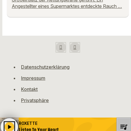
Angestellter eines Supermarktes entdeckte Rauch …
Datenschutzerklärung
Impressum
Kontakt
Privatsphäre
ROXETTE
queue_music
play_arrow
Listen To Your Heart