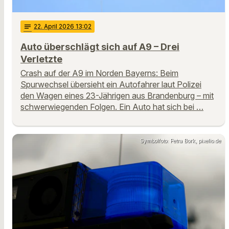
notes
22
. April 2026 13:02
Auto überschlägt sich auf A9 – Drei
Verletzte
Crash auf der A9 im Norden Bayerns: Beim
Spurwechsel übersieht ein Autofahrer laut Polizei
den Wagen eines 23-Jährigen aus Brandenburg – mit
schwerwiegenden Folgen. Ein Auto hat sich bei …
Symbolfoto: Petra Bork, pixelio.de