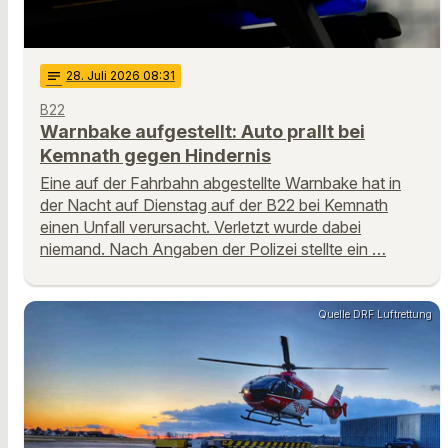
notes
28
. Juli 2026 08:31
B22
Warnbake aufgestellt: Auto prallt bei
Kemnath gegen Hindernis
Eine auf der Fahrbahn abgestellte Warnbake hat in
der Nacht auf Dienstag auf der B22 bei Kemnath
einen Unfall verursacht. Verletzt wurde dabei
niemand. Nach Angaben der Polizei stellte ein …
Quelle DRF Luftrettung