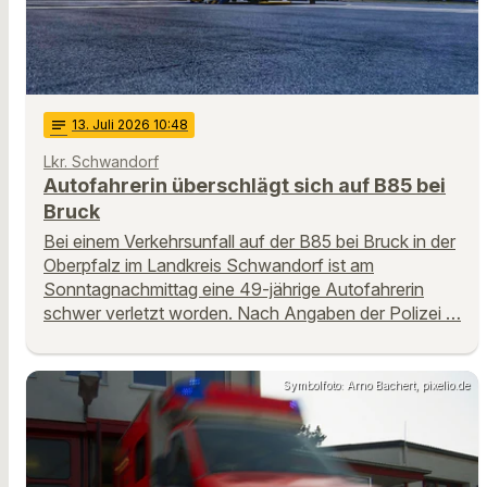
notes
13
. Juli 2026 10:48
Lkr. Schwandorf
Autofahrerin überschlägt sich auf B85 bei
Bruck
Bei einem Verkehrsunfall auf der B85 bei Bruck in der
Oberpfalz im Landkreis Schwandorf ist am
Sonntagnachmittag eine 49-jährige Autofahrerin
schwer verletzt worden. Nach Angaben der Polizei …
Symbolfoto: Arno Bachert, pixelio.de