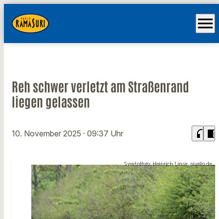
menu
Reh schwer verletzt am Straßenrand
liegen gelassen
headphones
chrome_reader_mode
10. November 2025
· 09:37 Uhr
Symbolfoto: Heinrich Linse, pixelio.de