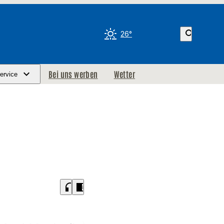
search
26°
Bei uns werben
Wetter
ervice
headphones
chrome_reader_mode