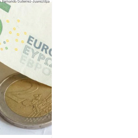
o: Fernando Gutierrez-Juarez/dpa