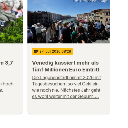
Arne Dedert/dpa
Foto: Luca Bruno/AP/dpa
notes
27
. Juli 2026 08:28
m 3,7
Venedig kassiert mehr als
fünf Millionen Euro Eintritt
Die Lagunenstadt nimmt 2026 mit
h hoch
Tagesbesuchern so viel Geld ein
r.
wie noch nie. Nächstes Jahr geht
es wohl weiter mit der Gebühr. …