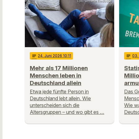
Foto: Annette Riedl/dpa
notes
24
. Juni 2026 10:11
notes
03
.
Mehr als 17 Millionen
Stati
Menschen leben in
Mill
Deutschland allein
armu
Etwa jede fünfte Person in
Das Ge
Deutschland lebt allein. Wie
Mensch
unterscheiden sich die
Wie wa
Altersgruppen – und wo gibt es …
Deutsc