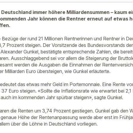
n Deutschland immer höhere Milliardensummen – kaum ein
kommenden Jahr können die Rentner erneut auf etwas 
fen.
 Bezüge der rund 21 Millionen Rentnerinnen und Rentner in De
,7 Prozent steigen. Der Vorsitzende des Bundesvorstands de
Alexander Gunkel, bestätigte entsprechende Zahlen, die bereit
n. Ausschlaggebend sei vor allem die Steigerung der Bruttol
gesamt werden die Ausgaben die Einnahmen der Rentenversich
er Milliarden Euro übersteigen, wie Gunkel erläuterte.
 bedeutet das etwas mehr Geld im Portemonnaie. Eine Rente v
37 Euro steigen. «Sollte die Inflationsrate wie erwartet bei 2,1 
 auch im kommenden Jahr spürbar steigen», sagte Gunkel.
ren die Renten um 3,74 Prozent gestiegen. Gunkel gab den We
e genaue Höhe der Rentenanpassung werde aber erst im Frühja
allem über die Löhne in Deutschland vorliegen.