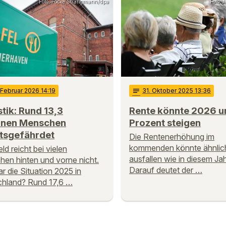
Foto: Focke Strangmann/dpa
Foto: 
 Februar 2026 14:19
notes
31
. Oktober 2025 13:36
stik: Rund 13,3
Rente könnte 2026 u
ionen Menschen
Prozent steigen
tsgefährdet
Die Rentenerhöhung im
kommenden könnte ähnlic
ld reicht bei vielen
ausfallen wie in diesem Jah
en hinten und vorne nicht.
Darauf deutet der …
r die Situation 2025 in
hland? Rund 17,6 …