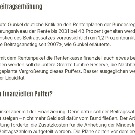
 Beitragserhöhung
übte Gunkel deutliche Kritik an den Rentenplänen der Bundesreg
ungsniveau der Rente bis 2031 bei 48 Prozent gehalten werde
stieg des Beitragssatzes voraussichtlich um 1,2 Prozentpunkt
e Beitragsanstieg seit 2007», wie Gunkel erläuterte.
s mit dem Rentenpaket die Rentenkasse finanziell auch etwas b
en werden soll die untere Grenze für ihre Reserve, die Nachhal
geplante Vergrößerung dieses Puffers. Besser ausgeglichen we
 Liquidität.
 finanziellen Puffer?
unkel aber mit der Finanzierung. Denn dafür soll der Beitragssat
 steigen – nicht mehr Geld soll dafür vom Bund fließen. Der Ar
ung forderte, die Zusatzkosten für die Anhebung der Mindest
itragszahlern aufgeteilt werden. Die Pläne sollten vor dem e