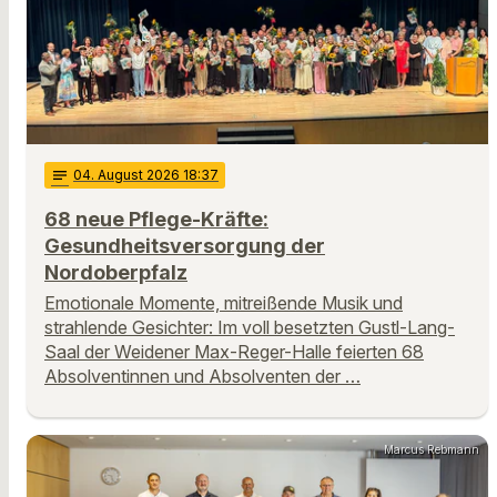
notes
04
. August 2026 18:37
68 neue Pflege-Kräfte:
Gesundheitsversorgung der
Nordoberpfalz
Emotionale Momente, mitreißende Musik und
strahlende Gesichter: Im voll besetzten Gustl-Lang-
Saal der Weidener Max-Reger-Halle feierten 68
Absolventinnen und Absolventen der …
Marcus Rebmann