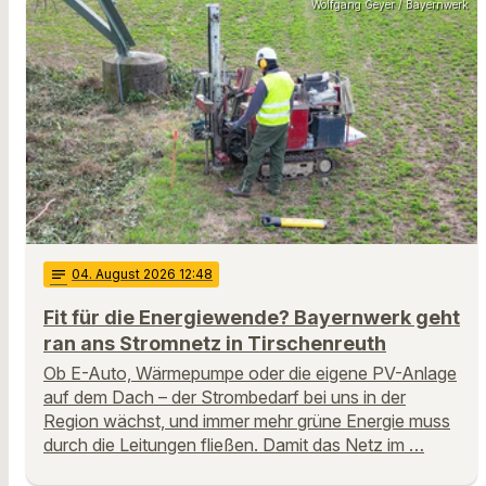
Wolfgang Geyer / Bayernwerk
notes
04
. August 2026 12:48
Fit für die Energiewende? Bayernwerk geht
ran ans Stromnetz in Tirschenreuth
Ob E-Auto, Wärmepumpe oder die eigene PV-Anlage
auf dem Dach – der Strombedarf bei uns in der
Region wächst, und immer mehr grüne Energie muss
durch die Leitungen fließen. Damit das Netz im …