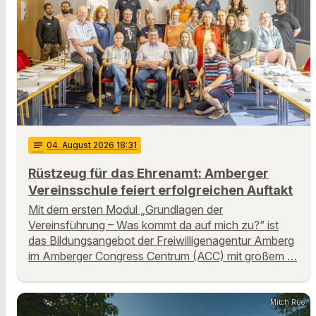
notes
04
. August 2026 18:31
Rüstzeug für das Ehrenamt: Amberger
Vereinsschule feiert erfolgreichen Auftakt
Mit dem ersten Modul „Grundlagen der
Vereinsführung – Was kommt da auf mich zu?“ ist
das Bildungsangebot der Freiwilligenagentur Amberg
im Amberger Congress Centrum (ACC) mit großem …
Mitch Rue