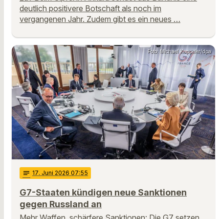
deutlich positivere Botschaft als noch im
vergangenen Jahr. Zudem gibt es ein neues …
Foto: Michael Kappeler/dpa
notes
17
. Juni 2026 07:55
G7-Staaten kündigen neue Sanktionen
gegen Russland an
Mehr Waffen, schärfere Sanktionen: Die G7 setzen