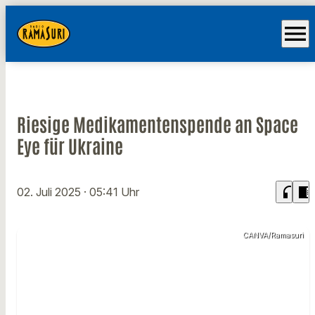
menu
Riesige Medikamentenspende an Space
Eye für Ukraine
headphones
chrome_reader_mode
02. Juli 2025
· 05:41 Uhr
CANVA/Ramasuri