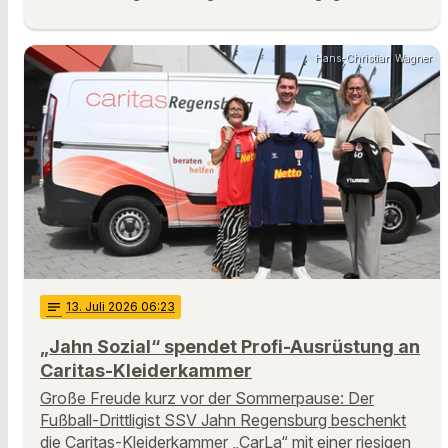
Hans-Christian Wagner
notes
13
. Juli 2026 06:23
„Jahn Sozial“ spendet Profi-Ausrüstung an
Caritas-Kleiderkammer
Große Freude kurz vor der Sommerpause: Der
Fußball-Drittligist SSV Jahn Regensburg beschenkt
die Caritas-Kleiderkammer „CarLa“ mit einer riesigen