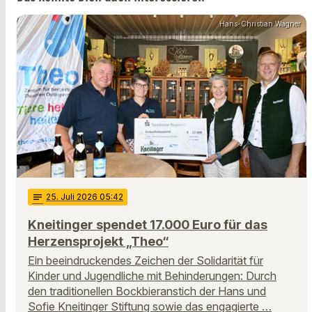
Hans-Christian Wagner
notes
25
. Juli 2026 05:42
Kneitinger spendet 17.000 Euro für das
Herzensprojekt „Theo“
Ein beeindruckendes Zeichen der Solidarität für
Kinder und Jugendliche mit Behinderungen: Durch
den traditionellen Bockbieranstich der Hans und
Sofie Kneitinger Stiftung sowie das engagierte …