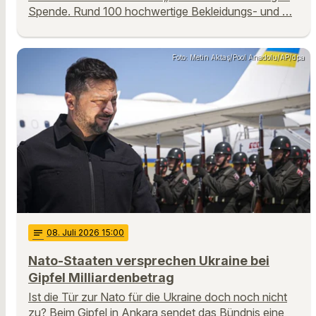
Spende. Rund 100 hochwertige Bekleidungs- und …
Foto: Metin Aktaş/Pool Anadolu/AP/dpa
notes
08
. Juli 2026 15:00
Nato-Staaten versprechen Ukraine bei
Gipfel Milliardenbetrag
Ist die Tür zur Nato für die Ukraine doch noch nicht
zu? Beim Gipfel in Ankara sendet das Bündnis eine