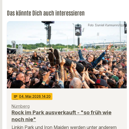
Das könnte Dich auch interessieren
Foto: Daniel Karmann/dpa
notes
04
. Mai 2026 14:20
Nürnberg
Rock im Park ausverkauft - "so früh wie
noch nie"
Linkin Park und Iron Maiden werden unter anderem