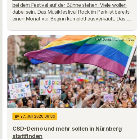
bei dem Festival auf der Bühne stehen. Viele wollen
dabei sein. Das Musikfestival Rock im Park ist bereits
einen Monat vor Beginn komplett ausverkauft. Das …
Foto: Daniel Karmann/dpa
notes
27
. Juli 2026 09:06
CSD-Demo und mehr sollen in Nürnberg
stattfinden