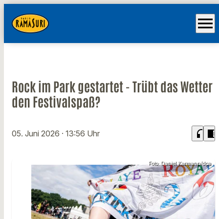
menu
Rock im Park gestartet - Trübt das Wetter
den Festivalspaß?
headphones
chrome_reader_mode
05. Juni 2026
· 13:56 Uhr
Foto: Daniel Karmann/dpa