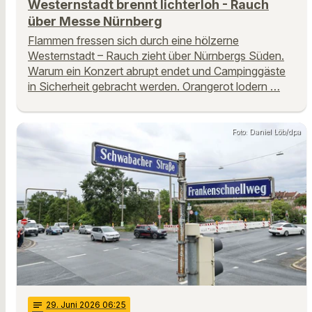
Westernstadt brennt lichterloh - Rauch
über Messe Nürnberg
Flammen fressen sich durch eine hölzerne
Westernstadt – Rauch zieht über Nürnbergs Süden.
Warum ein Konzert abrupt endet und Campinggäste
in Sicherheit gebracht werden. Orangerot lodern …
Foto: Daniel Löb/dpa
notes
29
. Juni 2026 06:25