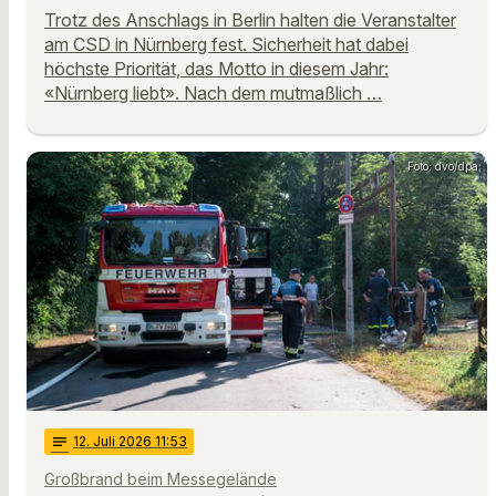
Trotz des Anschlags in Berlin halten die Veranstalter
am CSD in Nürnberg fest. Sicherheit hat dabei
höchste Priorität, das Motto in diesem Jahr:
«Nürnberg liebt». Nach dem mutmaßlich …
Foto: dvo/dpa
notes
12
. Juli 2026 11:53
Großbrand beim Messegelände