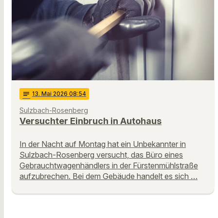
notes
13
. Mai 2026 08:54
Sulzbach-Rosenberg
Versuchter Einbruch in Autohaus
In der Nacht auf Montag hat ein Unbekannter in
Sulzbach-Rosenberg versucht, das Büro eines
Gebrauchtwagenhändlers in der Fürstenmühlstraße
aufzubrechen. Bei dem Gebäude handelt es sich …