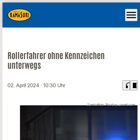
menu
Rollerfahrer ohne Kennzeichen
unterwegs
headphones
chrome_reader_mode
02. April 2024
· 10:30 Uhr
Symbolfoto: Pixabay, pexels.com