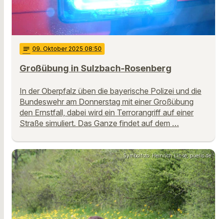
notes
09
. Oktober 2025 08:50
Großübung in Sulzbach-Rosenberg
In der Oberpfalz üben die bayerische Polizei und die
Bundeswehr am Donnerstag mit einer Großübung
den Ernstfall, dabei wird ein Terrorangriff auf einer
Straße simuliert. Das Ganze findet auf dem …
Symbolfoto: Heinrich Linse, pixelio.de