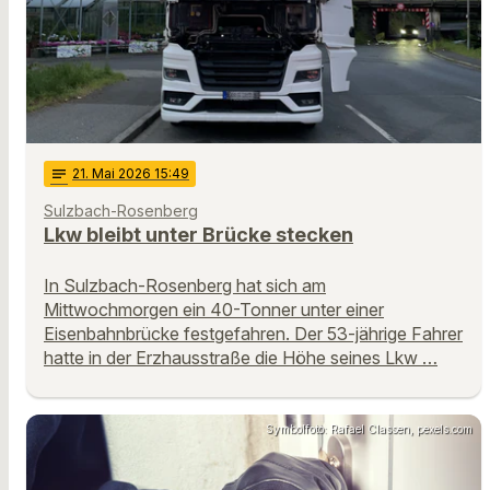
notes
21
. Mai 2026 15:49
Sulzbach-Rosenberg
Lkw bleibt unter Brücke stecken
In Sulzbach-Rosenberg hat sich am
Mittwochmorgen ein 40-Tonner unter einer
Eisenbahnbrücke festgefahren. Der 53-jährige Fahrer
hatte in der Erzhausstraße die Höhe seines Lkw …
Symbolfoto: Rafael Classen, pexels.com