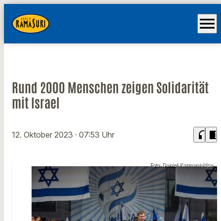
menu
Rund 2000 Menschen zeigen Solidarität
mit Israel
headphones
chrome_reader_mode
12. Oktober 2023
· 07:53 Uhr
Foto: Daniel Karmann/dpa