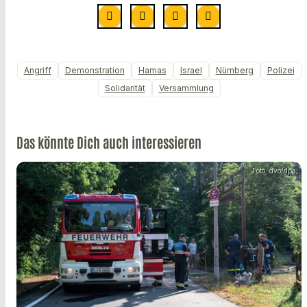
Angriff
Demonstration
Hamas
Israel
Nürnberg
Polizei
Solidarität
Versammlung
Das könnte Dich auch interessieren
Foto: dvo/dpa