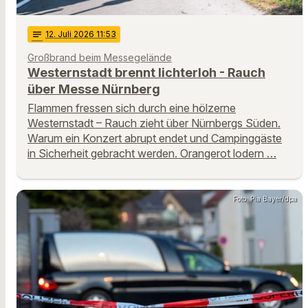
notes
12
. Juli 2026 11:53
Großbrand beim Messegelände
Westernstadt brennt lichterloh - Rauch
über Messe Nürnberg
Flammen fressen sich durch eine hölzerne
Westernstadt – Rauch zieht über Nürnbergs Süden.
Warum ein Konzert abrupt endet und Campinggäste
in Sicherheit gebracht werden. Orangerot lodern …
Foto: Pia Bayer/dpa