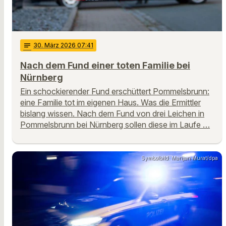
notes
30
. März 2026 07:41
Nach dem Fund einer toten Familie bei
Nürnberg
Ein schockierender Fund erschüttert Pommelsbrunn:
eine Familie tot im eigenen Haus. Was die Ermittler
bislang wissen. Nach dem Fund von drei Leichen in
Pommelsbrunn bei Nürnberg sollen diese im Laufe …
Symbolbild: Marijan Murat/dpa