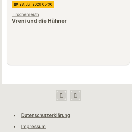
notes
28
. Juli 2026 05:00
Tirschenreuth
Vreni und die Hühner
Datenschutzerklärung
Impressum