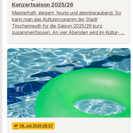
Konzertsaison 2025/26
Meisterhaft, elegant, feurig und atemberaubend. So
kann man das Kulturprogramm der Stadt
Tirschenreuth für die Saison 2025/26 kurz
zusammenfassen. An vier Abenden wird im Kultur- …
Symbolfoto: Jsalamanca, pexels.com
notes
28
. Juli 2026 08:37