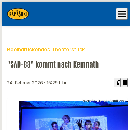
menu
Beeindruckendes Theaterstück
"SAD-88" kommt nach Kemnath
headphones
chrome_reader_mode
24. Februar 2026
· 15:29 Uhr
Fotografin: Daniela Stanilewicz