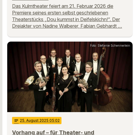
Das Kulmtheater feiert am 21. Februar 2026 die
Premiere seines ersten selbst geschriebenen
Theaterstücks „Dou kummst in Deifelskichn!“. Der
Dreiakter von Nadine Walberer, Fabian Gebhardt …
Foto: Stefanie Schennerlein
notes
25
. August 2025 05:02
Vorhang auf – für Theater- und