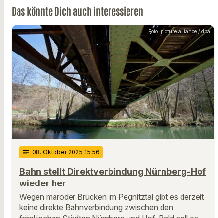
Das könnte Dich auch interessieren
Foto: picture alliance / dpa
notes
08
. Oktober 2025 15:56
Bahn stellt Direktverbindung Nürnberg-Hof
wieder her
Wegen maroder Brücken im Pegnitztal gibt es derzeit
keine direkte Bahnverbindung zwischen den
fränkischen Städten Nürnberg und Hof. Bald soll es