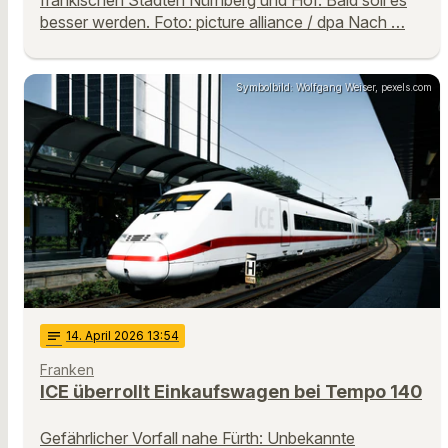
besser werden. Foto: picture alliance / dpa Nach …
Symbolbild: Wolfgang Weiser, pexels.com
notes
14
. April 2026 13:54
Franken
ICE überrollt Einkaufswagen bei Tempo 140
Gefährlicher Vorfall nahe Fürth: Unbekannte