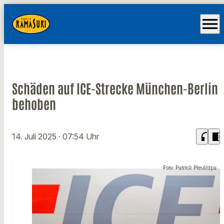
menu
Schäden auf ICE-Strecke München-Berlin
behoben
headphones
chrome_reader_mode
14. Juli 2025
· 07:54 Uhr
Foto: Patrick Pleul/dpa