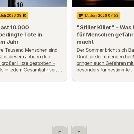
 Juli 2026 08:10
notes
17
. Juni 2026 07:53
Fast 10.000
"Stiller Killer" – Was
bedingte Tote in
für Menschen gefähr
em Jahr
macht
re Tausend Menschen sind
Der Sommer bricht sich Ba
KI in diesem Jahr an den
Doch die kommenden hei
 großer Hitze gestorben –
bringen auch Gefahren mit 
ls in jedem Gesamtjahr seit …
besonders für bestimmte 