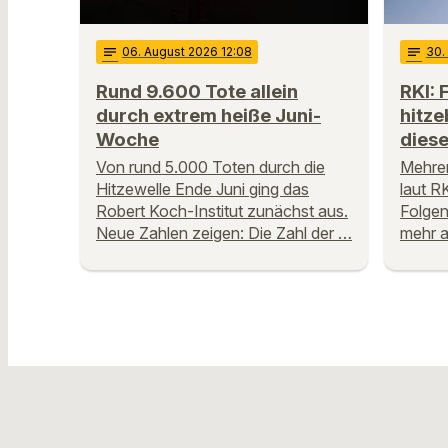
notes
06
. August 2026 12:08
notes
30
.
Rund 9.600 Tote allein
RKI: 
durch extrem heiße Juni-
hitze
Woche
dies
Von rund 5.000 Toten durch die
Mehre
Hitzewelle Ende Juni ging das
laut R
Robert Koch-Institut zunächst aus.
Folgen
Neue Zahlen zeigen: Die Zahl der …
mehr a