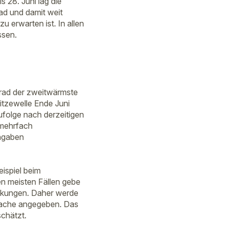
 28. Juni lag die
ad und damit weit
u erwarten ist. In allen
ssen.
Grad der zweitwärmste
itzewelle Ende Juni
folge nach derzeitigen
 mehrfach
Angaben
eispiel beim
en meisten Fällen gebe
ankungen. Daher werde
rsache angegeben. Das
schätzt.