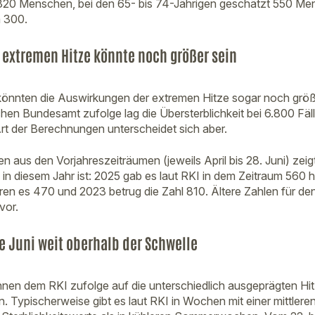
.320 Menschen, bei den 65- bis 74-Jährigen geschätzt 550 Me
a 300.
extremen Hitze könnte noch größer sein
nnten die Auswirkungen der extremen Hitze sogar noch größer
chen Bundesamt zufolge lag die Übersterblichkeit bei 6.800 Fäl
 Art der Berechnungen unterscheidet sich aber.
en aus den Vorjahreszeiträumen (jeweils April bis 28. Juni) zeig
 in diesem Jahr ist: 2025 gab es laut RKI in dem Zeitraum 560 
ren es 470 und 2023 betrug die Zahl 810. Ältere Zahlen für de
vor.
 Juni weit oberhalb der Schwelle
nen dem RKI zufolge auf die unterschiedlich ausgeprägten Hi
. Typischerweise gibt es laut RKI in Wochen mit einer mittler