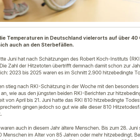
die Temperaturen in Deutschland vielerorts auf über 40 
sich auch an den Sterbefällen.
tte Juni hat nach Schätzungen des Robert Koch-Instituts (RK
Die Zahl der Hitzetoten übertrifft demnach damit schon zur Jah
lich: 2023 bis 2025 waren es im Schnitt 2.900 hitzebedingte To
oten stieg nach RKI-Schätzung in der Woche mit den besonder
 an, wie aus den jüngsten beiden RKI-Berichten zur hitzebeding
eit von April bis 21. Juni hatte das RKI 810 hitzebedingte Tode
precherin gingen jedoch so gut wie alle dieser 810 Hitzetodes
.
waren auch in diesem Jahr ältere Menschen. Bis zum 28. Jun
 Menschen im Alter von 85 Jahren oder mehr hitzebedingt. Be