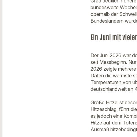
Grad deutlich höhere
bundesweite Wochenm
oberhalb der Schwelle,
Bundesländern wurde
Ein Juni mit viel
Der Juni 2026 war d
seit Messbeginn. Nur
2026 zeigte mehrere
Daten die wärmste se
Temperaturen von üb
deutschlandweit an 
Große Hitze ist beson
Hitzeschlag, führt d
es jedoch eine Komb
Hitze auf dem Toten
Ausmaß hitzebedingte