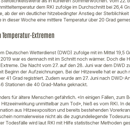
 Sterblichkeitswerte als in kühleren Sommerwochen. Vom 22. bis
itteltemperatur dem RKI zufolge im Durchschnitt bei 26,4 Gr
 ab der ein deutlicher hitzebedingter Anstieg der Sterblichkeit z
 in dieser Woche eine mittlere Temperatur über 20 Grad geme
en Temperatur-Extremen
em Deutschen Wetterdienst (DWD) zufolge mit im Mittel 19,5 
 2019 war es demnach mit im Schnitt noch wärmer. Doch die H
 Extreme. Die Nacht vom 27. auf den 28. Juni war dem DWD zu
it Beginn der Aufzeichnungen. Bei der Hitzewelle hat er auch
er 41 Grad registriert. Zudem wurde am 27. Juni nach DWD-
46 Stationen die 40 Grad-Marke geknackt.
ders für ältere Menschen gefährlich. «In einigen Fällen, zum B
ie Hitzeeinwirkung unmittelbar zum Tod», hieß es vom RKI. In d
ination aus Hitzeexposition und bereits bestehenden Vorerkr
schein normalerweise nicht als die zugrundeliegende Todesu
r Todesfälle wird laut RKI mit Hilfe statistischer Methoden ge