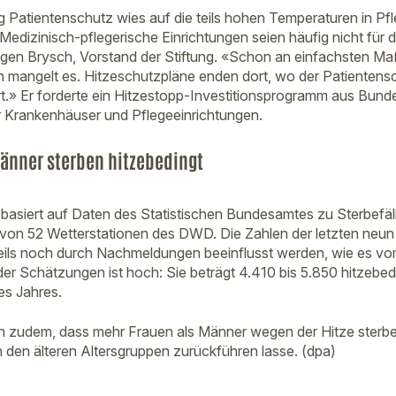
g Patientenschutz wies auf die teils hohen Temperaturen in P
Medizinisch-pflegerische Einrichtungen seien häufig nicht für
gen Brysch, Vorstand der Stiftung. «Schon an einfachsten 
mangelt es. Hitzeschutzpläne enden dort, wo der Patientensc
.» Er forderte ein Hitzestopp-Investitionsprogramm aus Bund
ür Krankenhäuser und Pflegeeinrichtungen.
änner sterben hitzebedingt
asiert auf Daten des Statistischen Bundesamtes zu Sterbefäl
von 52 Wetterstationen des DWD. Die Zahlen der letzten neun
ls noch durch Nachmeldungen beeinflusst werden, wie es vom
r Schätzungen ist hoch: Sie beträgt 4.410 bis 5.850 hitzebed
ses Jahres.
n zudem, dass mehr Frauen als Männer wegen der Hitze sterbe
n den älteren Altersgruppen zurückführen lasse. (dpa)