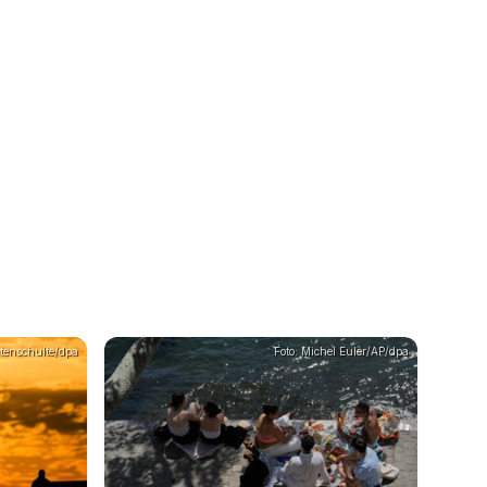
atenschulte/dpa
Foto: Michel Euler/AP/dpa