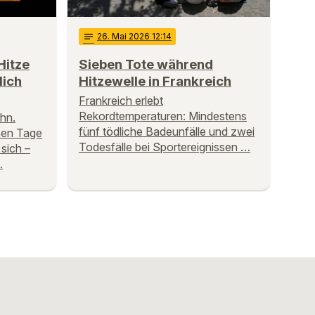
notes
26
. Mai 2026 12:14
 Hitze
Sieben Tote während
lich
Hitzewelle in Frankreich
Frankreich erlebt
Rekordtemperaturen: Mindestens
hn.
fünf tödliche Badeunfälle und zwei
ßen Tage
Todesfälle bei Sportereignissen …
sich –
…