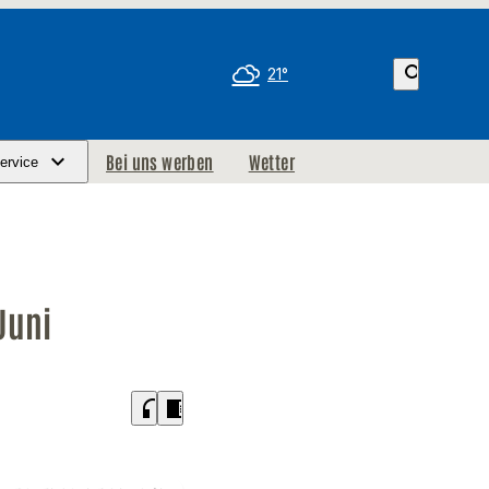
search
21°
Bei uns werben
Wetter
ervice
Juni
headphones
chrome_reader_mode