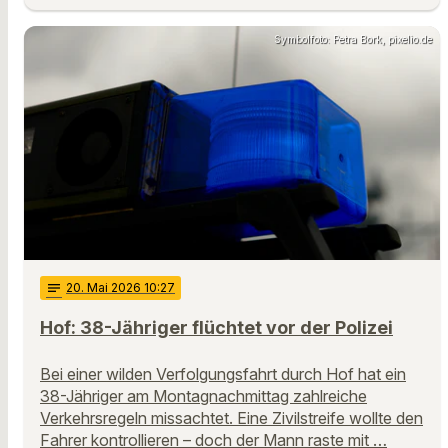
Symbolfoto: Petra Bork, pixelio.de
notes
20
. Mai 2026 10:27
Hof: 38-Jähriger flüchtet vor der Polizei
Bei einer wilden Verfolgungsfahrt durch Hof hat ein
38-Jähriger am Montagnachmittag zahlreiche
Verkehrsregeln missachtet. Eine Zivilstreife wollte den
Fahrer kontrollieren – doch der Mann raste mit …