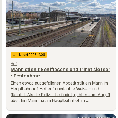
notes
11
. Juni 2026 11:06
Hof
Mann stiehlt Senfflasche und trinkt sie leer
- Festnahme
Einen etwas ausgefallenen Appetit stillt ein Mann im
Hauptbahnhof Hof auf unerlaubte Weise – und
flüchtet. Als die Polizei ihn findet, geht er zum Angriff
über. Ein Mann hat im Hauptbahnhof im …
Symbolfoto: Daniel Vogl/dpa