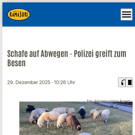
menu
Schafe auf Abwegen - Polizei greift zum
Besen
headphones
chrome_reader_mode
29. Dezember 2025
· 10:26 Uhr
Foto: Polizeiinspektion Pegnitz