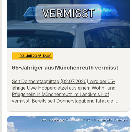
notes
03
. Juli 2026 12:09
65-Jähriger aus Münchenreuth vermisst
Seit Donnerstagmittag (02.07.2026) wird der 65-
jährige Uwe Hopperdietzel aus einem Wohn- und
Pflegeheim in Münchenreuth im Landkreis Hof
vermisst. Bereits seit Donnerstagabend führt die …
Foto: PantheraLeo1359531, CC BY 4.0, Wikimedia Commons