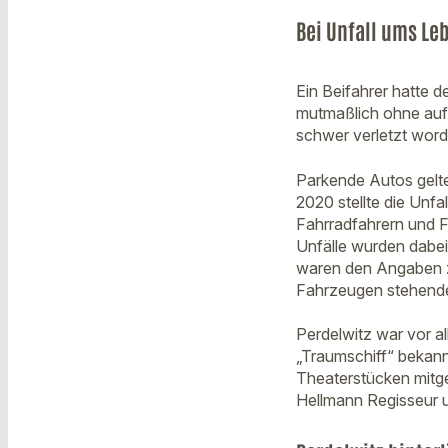
Bei Unfall ums L
Ein Beifahrer hatte d
mutmaßlich ohne auf 
schwer verletzt word
Parkende Autos gelte
2020 stellte die Unfa
Fahrradfahrern und 
Unfälle wurden dabei 
waren den Angaben z
Fahrzeugen stehende
Perdelwitz war vor al
„Traumschiff“ bekann
Theaterstücken mitgew
Hellmann Regisseur u