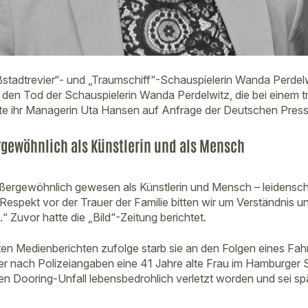
tadtrevier“- und „Traumschiff“-Schauspielerin Wanda Perdelwit
r den Tod der Schauspielerin Wanda Perdelwitz, die bei einem t
lärte ihr Managerin Uta Hansen auf Anfrage der Deutschen Pres
rgewöhnlich als Künstlerin und als Mensch
ußergewöhnlich gewesen als Künstlerin und Mensch – leidenscha
 Respekt vor der Trauer der Familie bitten wir um Verständnis 
 Zuvor hatte die „Bild“-Zeitung berichtet.
en Medienberichten zufolge starb sie an den Folgen eines Fahr
r nach Polizeiangaben eine 41 Jahre alte Frau im Hamburger 
n Dooring-Unfall lebensbedrohlich verletzt worden und sei s