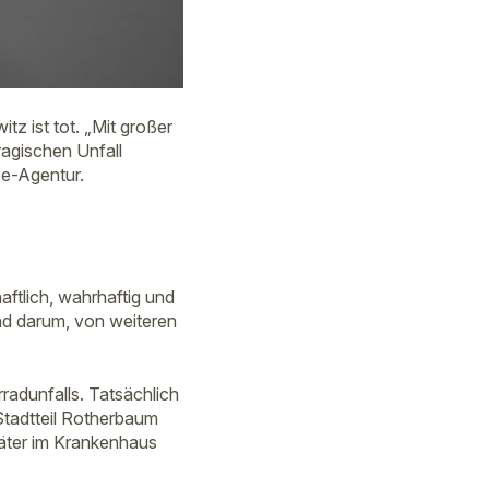
z ist tot. „Mit großer
ragischen Unfall
se-Agentur.
ftlich, wahrhaftig und
und darum, von weiteren
radunfalls. Tatsächlich
Stadtteil Rotherbaum
päter im Krankenhaus