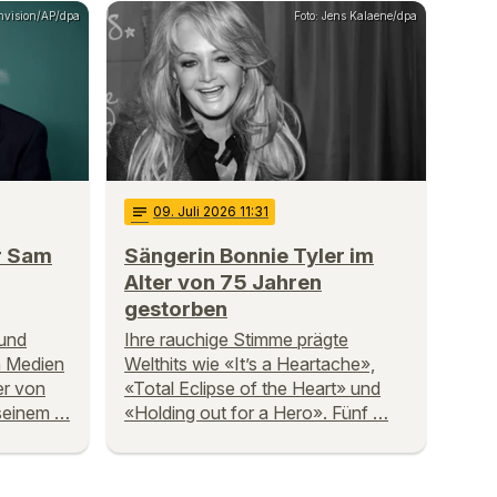
Invision/AP/dpa
Foto: Jens Kalaene/dpa
notes
09
. Juli 2026 11:31
r Sam
Sängerin Bonnie Tyler im
Alter von 75 Jahren
gestorben
und
Ihre rauchige Stimme prägte
n Medien
Welthits wie «It’s a Heartache»,
er von
«Total Eclipse of the Heart» und
 seinem …
«Holding out for a Hero». Fünf …