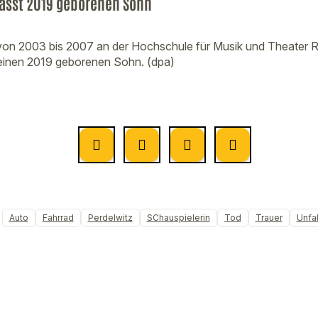
lässt 2019 geborenen Sohn
 von 2003 bis 2007 an der Hochschule für Musik und Theater R
t einen 2019 geborenen Sohn. (dpa)
Auto
Fahrrad
Perdelwitz
SChauspielerin
Tod
Trauer
Unfal