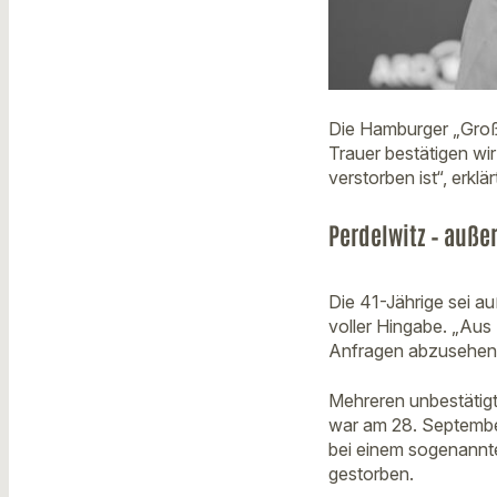
Die Hamburger „Großs
Trauer bestätigen wi
verstorben ist“, erk
Perdelwitz – auße
Die 41-Jährige sei a
voller Hingabe. „Aus
Anfragen abzusehen.“
Mehreren unbestätigt
war am 28. Septembe
bei einem sogenannte
gestorben.