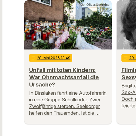
Foto: Oliver Berg/dpa
notes
28
. Mai 2026 13:49
notes
29
.
Unfall mit toten Kindern:
Filml
War Ohnmachtsanfall die
Sexs
Ursache?
Brigit
Sex-Ap
In Dinslaken fährt eine Autofahrerin
Doch a
in eine Gruppe Schulkinder. Zwei
feiert
Zwölfjährige sterben. Seelsorger
helfen den Trauernden. Ist die …