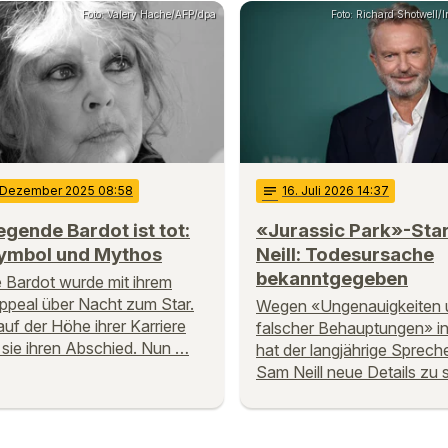
Foto: Valery Hache/AFP/dpa
Foto: Richard Shotwell/
 Dezember 2025 08:58
notes
16
. Juli 2026 14:37
egende Bardot ist tot:
«Jurassic Park»-Sta
ymbol und Mythos
Neill: Todesursache
bekanntgegeben
te Bardot wurde mit ihrem
peal über Nacht zum Star.
Wegen «Ungenauigkeiten 
uf der Höhe ihrer Karriere
falscher Behauptungen» i
e sie ihren Abschied. Nun …
hat der langjährige Sprech
Sam Neill neue Details zu