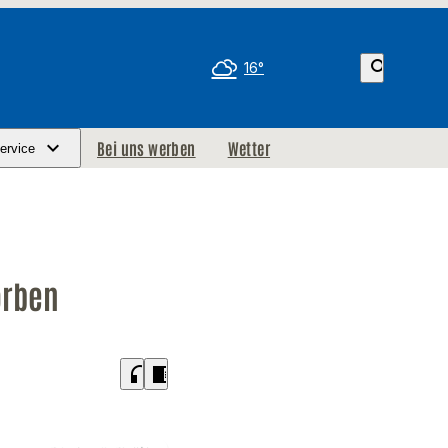
search
16°
Bei uns werben
Wetter
ervice
orben
headphones
chrome_reader_mode