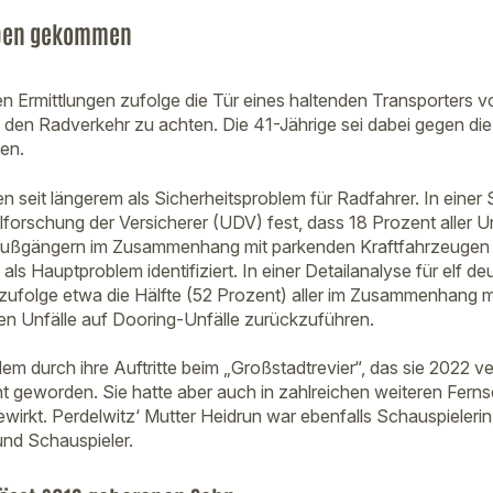
eben gekommen
en Ermittlungen zufolge die Tür eines haltenden Transporters 
den Radverkehr zu achten. Die 41-Jährige sei dabei gegen die 
en.
n seit längerem als Sicherheitsproblem für Radfahrer. In einer
llforschung der Versicherer (UDV) fest, dass 18 Prozent aller Un
Fußgängern im Zusammenhang mit parkenden Kraftfahrzeugen 
als Hauptproblem identifiziert. In einer Detailanalyse für elf d
ufolge etwa die Hälfte (52 Prozent) aller im Zusammenhang m
n Unfälle auf Dooring-Unfälle zurückzuführen.
lem durch ihre Auftritte beim „Großstadtrevier“, das sie 2022 ve
t geworden. Sie hatte aber auch in zahlreichen weiteren Fern
irkt. Perdelwitz‘ Mutter Heidrun war ebenfalls Schauspielerin,
nd Schauspieler.