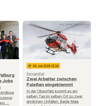
Ratiodata
Foto: Daniel Karmann/dpa
notes
09
. Juli 2026 13:34
Sengenthal
Velburg
Zwei Arbeiter zwischen
e Jobs
Paletten eingeklemmt
n
In der Oberpfalz kommt es am
 endlose
selben Tag im selben Ort zu zwei
rozesse
ähnlichen Unfällen. Beide Male
ders …