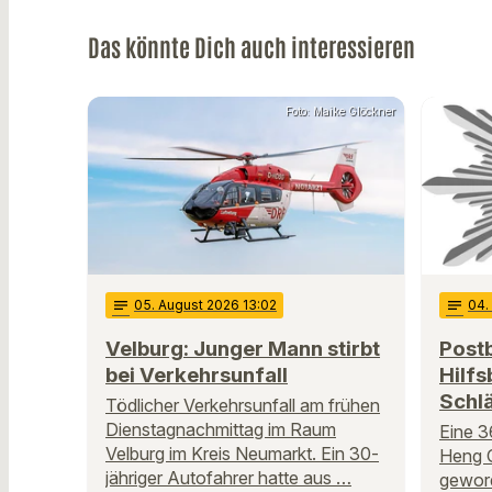
Das könnte Dich auch interessieren
Foto: Maike Glöckner
notes
05
. August 2026 13:02
notes
04
Velburg: Junger Mann stirbt
Post
bei Verkehrsunfall
Hilfs
Schlä
Tödlicher Verkehrsunfall am frühen
Dienstagnachmittag im Raum
Eine 3
Velburg im Kreis Neumarkt. Ein 30-
Heng O
jähriger Autofahrer hatte aus …
geword