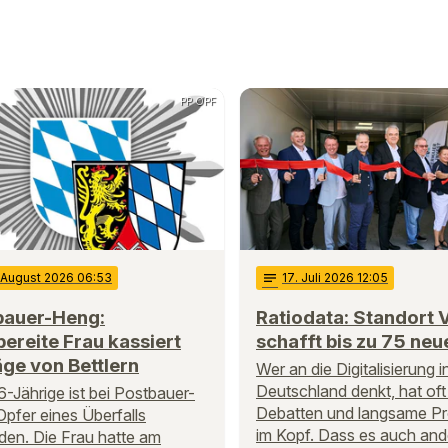
PP OPF
. August 2026 06:53
notes
17
. Juli 2026 12:05
bauer-Heng:
Ratiodata: Standort 
bereite Frau kassiert
schafft bis zu 75 neu
ge von Bettlern
Wer an die Digitalisierung i
Deutschland denkt, hat oft
6-Jährige ist bei Postbauer-
Debatten und langsame P
pfer eines Überfalls
im Kopf. Dass es auch an
en. Die Frau hatte am