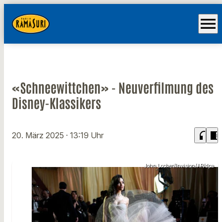
menu
«Schneewittchen» - Neuverfilmung des
Disney-Klassikers
headphones
chrome_reader_mode
20. März 2025
· 13:19 Uhr
John Locher/Invision/AP/dpa