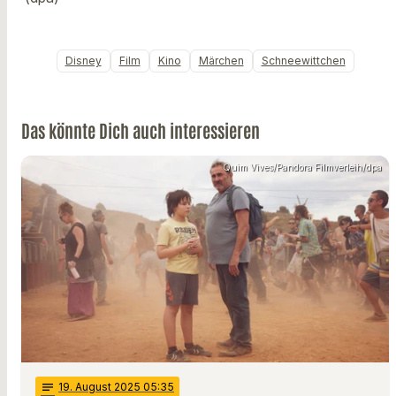
Disney
Film
Kino
Märchen
Schneewittchen
Das könnte Dich auch interessieren
Quim Vives/Pandora Filmverleih/dpa
notes
19
. August 2025 05:35