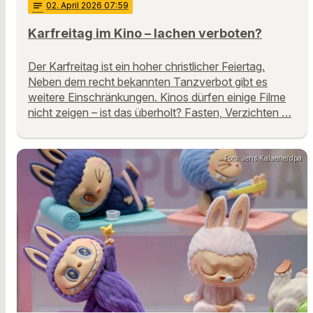
notes
02
. April 2026 07:59
Karfreitag im Kino – lachen verboten?
Der Karfreitag ist ein hoher christlicher Feiertag.
Neben dem recht bekannten Tanzverbot gibt es
weitere Einschränkungen. Kinos dürfen einige Filme
nicht zeigen – ist das überholt? Fasten, Verzichten …
Foto: Jens Kalaene/dpa