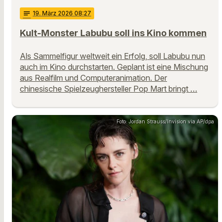
notes
19
. März 2026 08:27
Kult-Monster Labubu soll ins Kino kommen
Als Sammelfigur weltweit ein Erfolg, soll Labubu nun
auch im Kino durchstarten. Geplant ist eine Mischung
aus Realfilm und Computeranimation. Der
chinesische Spielzeughersteller Pop Mart bringt …
Foto: Jordan Strauss/Invision via AP/dpa