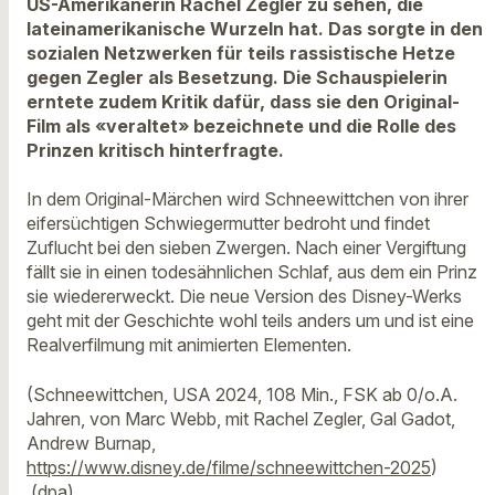
US-Amerikanerin Rachel Zegler zu sehen, die
lateinamerikanische Wurzeln hat. Das sorgte in den
sozialen Netzwerken für teils rassistische Hetze
gegen Zegler als Besetzung. Die Schauspielerin
erntete zudem Kritik dafür, dass sie den Original-
Film als «veraltet» bezeichnete und die Rolle des
Prinzen kritisch hinterfragte.
In dem Original-Märchen wird Schneewittchen von ihrer
eifersüchtigen Schwiegermutter bedroht und findet
Zuflucht bei den sieben Zwergen. Nach einer Vergiftung
fällt sie in einen todesähnlichen Schlaf, aus dem ein Prinz
sie wiedererweckt. Die neue Version des Disney-Werks
geht mit der Geschichte wohl teils anders um und ist eine
Realverfilmung mit animierten Elementen.
(Schneewittchen, USA 2024, 108 Min., FSK ab 0/o.A.
Jahren, von Marc Webb, mit Rachel Zegler, Gal Gadot,
Andrew Burnap,
https://www.disney.de/filme/schneewittchen-2025
)
(dpa)