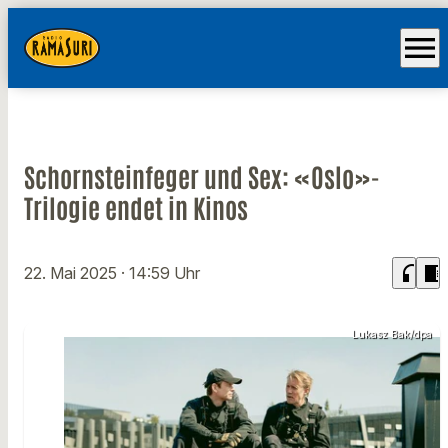
menu
Schornsteinfeger und Sex: «Oslo»-
Trilogie endet in Kinos
headphones
chrome_reader_mode
22. Mai 2025
· 14:59 Uhr
Lukasz Bak/dpa