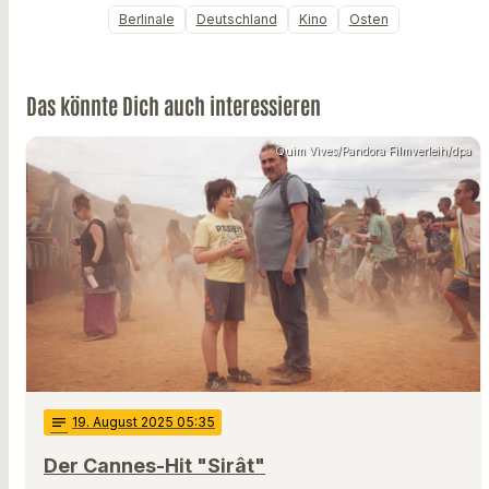
Berlinale
Deutschland
Kino
Osten
Das könnte Dich auch interessieren
Quim Vives/Pandora Filmverleih/dpa
notes
19
. August 2025 05:35
Der Cannes-Hit "Sirât"