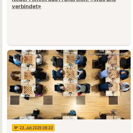
verbindet»
Foto: Sebastian Kahnert/dpa
notes
23
. Juli 2026 08:33