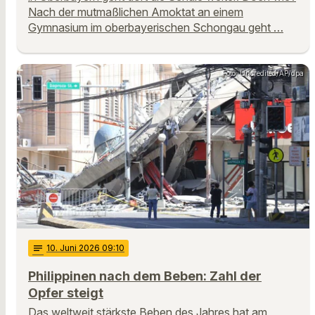
Nach der mutmaßlichen Amoktat an einem
Gymnasium im oberbayerischen Schongau geht …
Foto: Uncredited/AP/dpa
notes
10
. Juni 2026 09:10
Philippinen nach dem Beben: Zahl der
Opfer steigt
Das weltweit stärkste Beben des Jahres hat am