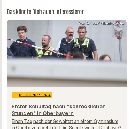
Das könnte Dich auch interessieren
Foto: Karl-Josef Hildenbrand/dpa
notes
09
. Juli 2026 08:14
Erster Schultag nach "schrecklichen
Stunden" in Oberbayern
Einen Tag nach der Gewalttat an einem Gymnasium
in Oberbayern geht dort die Schule weiter. Doch wie?