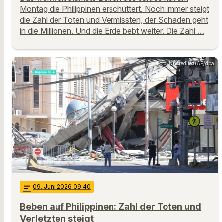
Montag die Philippinen erschüttert. Noch immer steigt
die Zahl der Toten und Vermissten, der Schaden geht
in die Millionen. Und die Erde bebt weiter. Die Zahl …
Foto: Uncredited/AP/dpa
notes
09
. Juni 2026 09:40
Beben auf Philippinen: Zahl der Toten und
Verletzten steigt