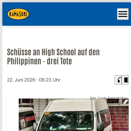
menu
Schüsse an High School auf den
Philippinen - drei Tote
headphones
chrome_reader_mode
22. Juni 2026
· 08:23 Uhr
Foto: Carola Frentzen/dpa