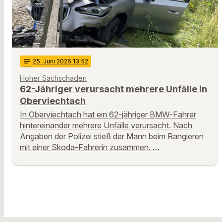
notes
25
. Juni 2026 13:52
Hoher Sachschaden
62-Jähriger verursacht mehrere Unfälle in
Oberviechtach
In Oberviechtach hat ein 62-jähriger BMW-Fahrer
hintereinander mehrere Unfälle verursacht. Nach
Angaben der Polizei stieß der Mann beim Rangieren
mit einer Skoda-Fahrerin zusammen. …