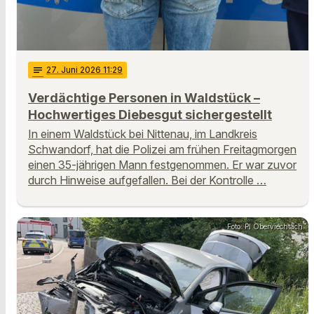
notes
27
. Juni 2026 11:29
Verdächtige Personen in Waldstück –
Hochwertiges Diebesgut sichergestellt
In einem Waldstück bei Nittenau, im Landkreis
Schwandorf, hat die Polizei am frühen Freitagmorgen
einen 35-jährigen Mann festgenommen. Er war zuvor
durch Hinweise aufgefallen. Bei der Kontrolle …
Foto: PI Oberviechtach