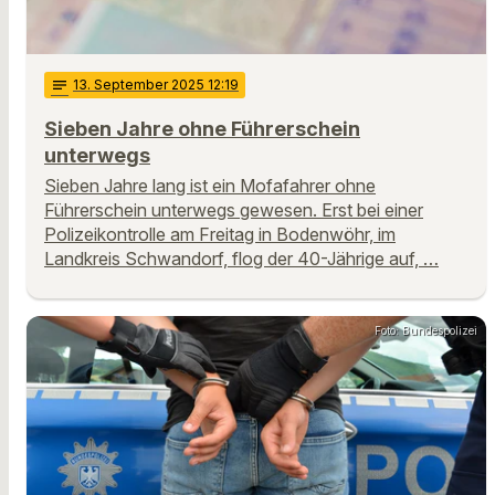
notes
13
. September 2025 12:19
Sieben Jahre ohne Führerschein
unterwegs
Sieben Jahre lang ist ein Mofafahrer ohne
Führerschein unterwegs gewesen. Erst bei einer
Polizeikontrolle am Freitag in Bodenwöhr, im
Landkreis Schwandorf, flog der 40-Jährige auf, …
Foto: Bundespolizei