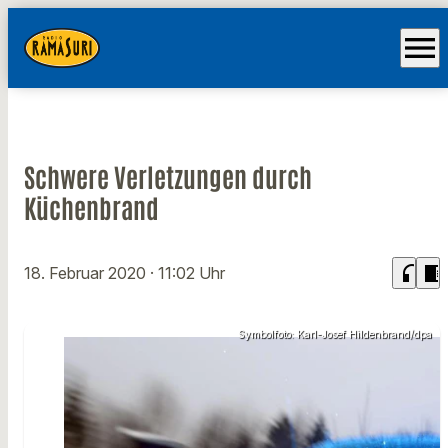
menu
Schwere Verletzungen durch
Küchenbrand
headphones
chrome_reader_mode
18. Februar 2020
· 11:02 Uhr
Symbolfoto: Karl-Josef Hildenbrand/dpa