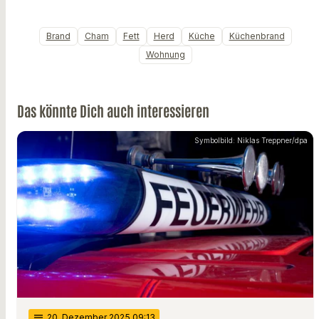
Brand
Cham
Fett
Herd
Küche
Küchenbrand
Wohnung
Das könnte Dich auch interessieren
Symbolbild: Niklas Treppner/dpa
notes
20
. Dezember 2025 09:13