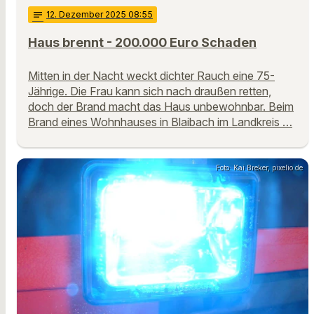
notes
12
. Dezember 2025 08:55
Haus brennt - 200.000 Euro Schaden
Mitten in der Nacht weckt dichter Rauch eine 75-
Jährige. Die Frau kann sich nach draußen retten,
doch der Brand macht das Haus unbewohnbar. Beim
Brand eines Wohnhauses in Blaibach im Landkreis …
Foto: Kai Breker, pixelio.de