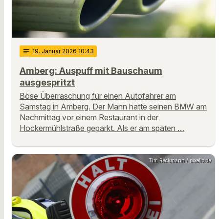
notes
19
. Januar 2026 10:43
Amberg: Auspuff mit Bauschaum
ausgespritzt
Böse Überraschung für einen Autofahrer am
Samstag in Amberg. Der Mann hatte seinen BMW am
Nachmittag vor einem Restaurant in der
Hockermühlstraße geparkt. Als er am späten …
Tim Reckmann / pixelio.de