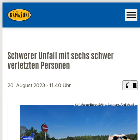
menu
Schwerer Unfall mit sechs schwer
verletzten Personen
headphones
chrome_reader_mode
20. August 2023
· 11:40 Uhr
Kreisbrandinspektion Amberg-Sulzbach