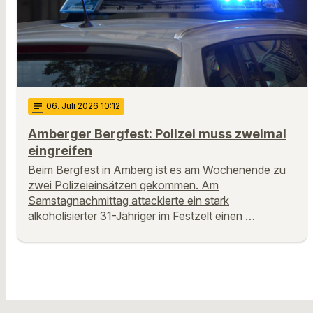
notes
06
. Juli 2026 10:12
Amberger Bergfest: Polizei muss zweimal
eingreifen
Beim Bergfest in Amberg ist es am Wochenende zu
zwei Polizeieinsätzen gekommen. Am
Samstagnachmittag attackierte ein stark
alkoholisierter 31-Jähriger im Festzelt einen …