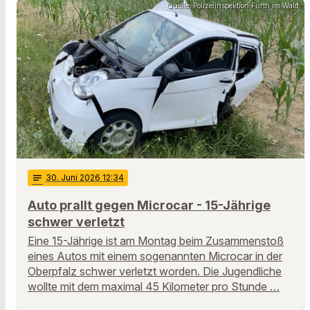
Quelle: Polizeiinspektion Furth im Wald
notes
30
. Juni 2026 12:34
Auto prallt gegen Microcar - 15-Jährige
schwer verletzt
Eine 15-Jährige ist am Montag beim Zusammenstoß
eines Autos mit einem sogenannten Microcar in der
Oberpfalz schwer verletzt worden. Die Jugendliche
wollte mit dem maximal 45 Kilometer pro Stunde …