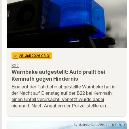
notes
28
. Juli 2026 08:31
B22
Warnbake aufgestellt: Auto prallt bei
Kemnath gegen Hindernis
Eine auf der Fahrbahn abgestellte Warnbake hat in
der Nacht auf Dienstag auf der B22 bei Kemnath
einen Unfall verursacht. Verletzt wurde dabei
niemand. Nach Angaben der Polizei stellte ein …
Symbolfoto: Gerd Altmann, pixelio.de