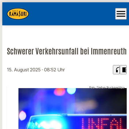
menu
Schwerer Verkehrsunfall bei Immenreuth
headphones
chrome_reader_mode
15. August 2025
· 08:52 Uhr
Foto: Stefan Puchner/dpa