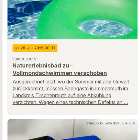
notes
28
. Juli 2026 08:37
Immenreuth
Naturerlebnisbad zu –
Vollmondschwimmen verschoben
Ausgerechnet jetzt, wo der Sommer mit aller Gewalt
zurückkommt, müssen Badegäste in Immenreuth im
Landkreis Tirschenreuth auf eine Abkühlung
verzichten. Wegen eines technischen Defekts an …
Symbolfoto: Petra Bork, pixelio.de