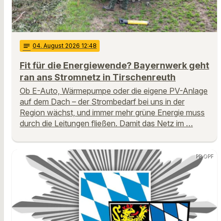
notes
04
. August 2026 12:48
Fit für die Energiewende? Bayernwerk geht
ran ans Stromnetz in Tirschenreuth
Ob E-Auto, Wärmepumpe oder die eigene PV-Anlage
auf dem Dach – der Strombedarf bei uns in der
Region wächst, und immer mehr grüne Energie muss
durch die Leitungen fließen. Damit das Netz im …
PP OPF