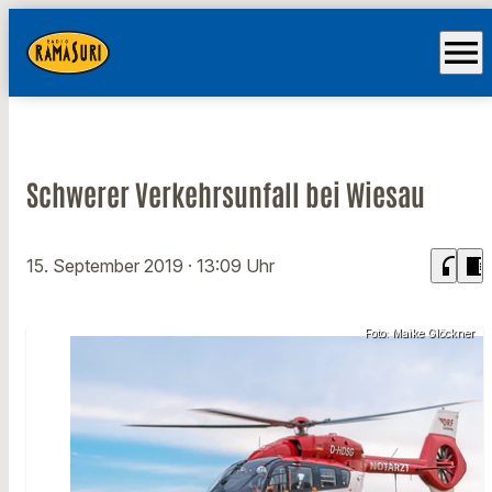
menu
Schwerer Verkehrsunfall bei Wiesau
headphones
chrome_reader_mode
15. September 2019
· 13:09 Uhr
Foto: Maike Glöckner