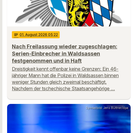
notes
01
. August 2026 05:22
Nach Freilassung wieder zugeschlagen:
Serien-Einbrecher in Waldsassen
festgenommen und in Haft
Dreistigkeit kennt offenbar keine Grenzen: Ein 46-
jähriger Mann hat die Polizei in Waldsassen binnen
weniger Stunden gleich zweimal beschäftigt.
Nachdem der tschechische Staatsangehörige …
Symbolbild: Jens Büttner/dpa