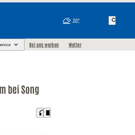
search
26°
Bei uns werben
Wetter
ervice
m bei Song
headphones
chrome_reader_mode