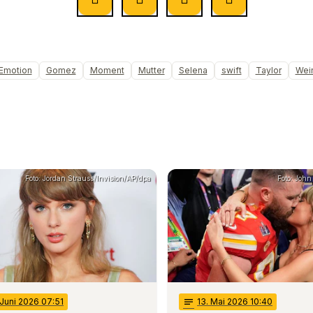
Emotion
Gomez
Moment
Mutter
Selena
swift
Taylor
Wei
Foto: Jordan Strauss/Invision/AP/dpa
Foto: Joh
 Juni 2026 07:51
notes
13
. Mai 2026 10:40