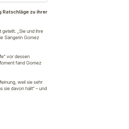
 Ratschläge zu ihrer
teilt. „Sie und ihre
 die Sängerin Gomez
Me“ vor dessen
n Moment fand Gomez
einung, weil sie sehr
s sie davon hält“ – und