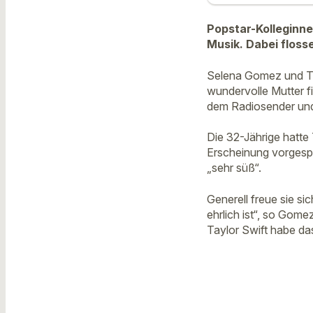
Popstar-Kolleginne
Musik. Dabei floss
Selena Gomez und Tay
wundervolle Mutter f
dem Radiosender und
Die 32-Jährige hatte
Erscheinung vorgesp
„sehr süß“.
Generell freue sie si
ehrlich ist“, so Gome
Taylor Swift habe das