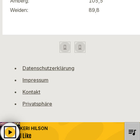
Amberg:
105,5
Weiden:
89,8
Datenschutzerklärung
Impressum
Kontakt
Privatsphäre
KERI HILSON
queue_music
play_arrow
I Like