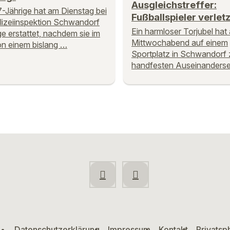
Ausgleichstreffer:
7-Jährige hat am Dienstag bei
Fußballspieler verletz
lizeiinspektion Schwandorf
Ein harmloser Torjubel hat
e erstattet, nachdem sie im
Mittwochabend auf einem
n einem bislang …
Sportplatz in Schwandorf 
handfesten Auseinanders
Datenschutzerklärung
Impressum
Kontakt
Privatsp