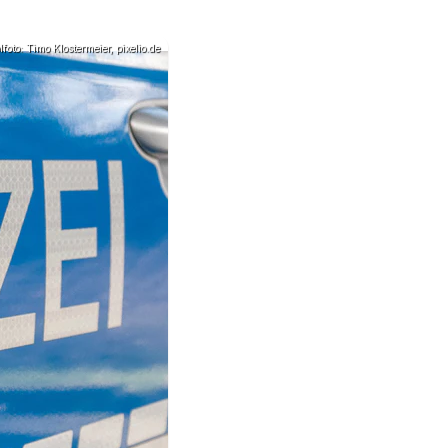
oto: Timo Klostermeier, pixelio.de