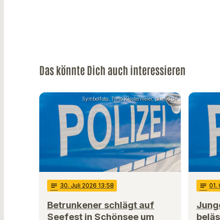
Das könnte Dich auch interessieren
Symbolfoto: Timo Klostermeier, pixelio.de
notes
30
. Juli 2026 13:58
notes
01
.
Betrunkener schlägt auf
Jung
Seefest in Schönsee um
beläs