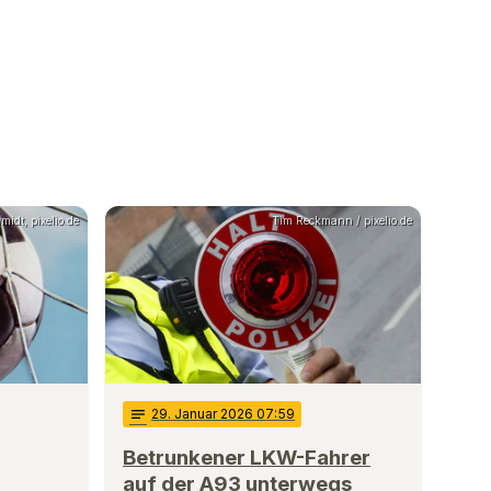
idt, pixelio.de
Tim Reckmann / pixelio.de
notes
29
. Januar 2026 07:59
Betrunkener LKW-Fahrer
auf der A93 unterwegs