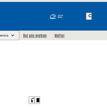
search
20°
Bei uns werben
Wetter
ervice
headphones
chrome_reader_mode