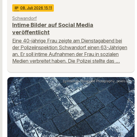
notes
08
. Juli 2026 15:11
Schwandorf
Intime Bilder auf Social Media
veröffentlicht
Eine 40-jährige Frau zeigte am Dienstagabend bei
der Polizeiinspektion Schwandorf einen 63-Jährigen
an. Er soll intime Aufnahmen der Frau in sozialen
Medien verbreitet haben. Die Polizei stellte das …
Symbolfoto: Possessed Photography, pexels.com