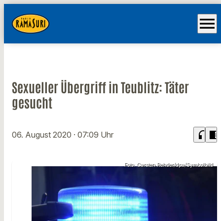
menu
Sexueller Übergriff in Teublitz: Täter
gesucht
headphones
chrome_reader_mode
06. August 2020
· 07:09 Uhr
Foto: Carsten Rehder/dpa/Symbolbild