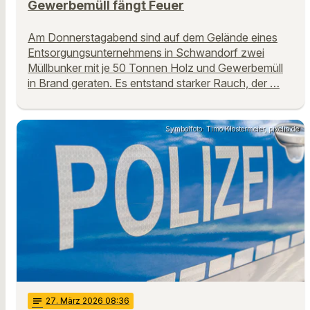
Gewerbemüll fängt Feuer
Am Donnerstagabend sind auf dem Gelände eines
Entsorgungsunternehmens in Schwandorf zwei
Müllbunker mit je 50 Tonnen Holz und Gewerbemüll
in Brand geraten. Es entstand starker Rauch, der …
Symbolfoto: Timo Klostermeier, pixelio.de
notes
27
. März 2026 08:36