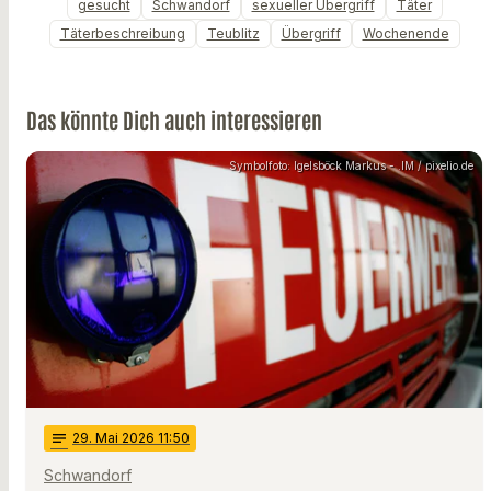
gesucht
Schwandorf
sexueller Übergriff
Täter
Täterbeschreibung
Teublitz
Übergriff
Wochenende
Das könnte Dich auch interessieren
Symbolfoto: Igelsböck Markus - .IM / pixelio.de
notes
29
. Mai 2026 11:50
Schwandorf