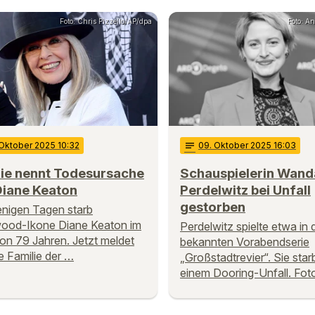
Foto: Chris Pizzello/AP/dpa
Foto: An
 Oktober 2025 10:32
notes
09
. Oktober 2025 16:03
lie nennt Todesursache
Schauspielerin Wand
Diane Keaton
Perdelwitz bei Unfall
gestorben
nigen Tagen starb
wood-Ikone Diane Keaton im
Perdelwitz spielte etwa in 
von 79 Jahren. Jetzt meldet
bekannten Vorabendserie
ie Familie der …
„Großstadtrevier“. Sie star
einem Dooring-Unfall. Fot