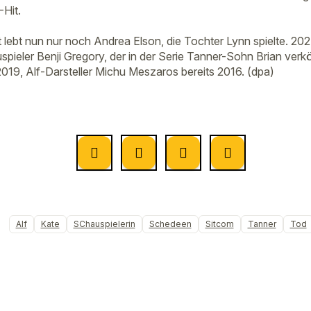
Hit.
lebt nun nur noch Andrea Elson, die Tochter Lynn spielte. 2024
ieler Benji Gregory, der in der Serie Tanner-Sohn Brian verk
2019, Alf-Darsteller Michu Meszaros bereits 2016. (dpa)
Alf
Kate
SChauspielerin
Schedeen
Sitcom
Tanner
Tod