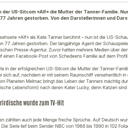
n der US-Sitcom «Alf» die Mutter der Tanner-Familie. Nun
 77 Jahren gestorben. Von den Darstellerinnen und Darst
nsehserie «Alf» als Kate Tanner berühmt – nun ist die US-Scha
n 77 Jahren gestorben. Der langjährige Agent der Schauspiele
schen Presse-Agentur. Zuvor hatten mehrere Medien über den 
uf einen Facebook-Post von Schedeens Familie auf dem Profil 
e in der erfolgreichen US-Sitcom die Mutter der Tanner-Famil
ei sich auf, nachdem er mit seinem Raumschiff versehentlich in
om Planeten Melmac bringt das Leben der Tanners mächtig du
rdische Lebensform) nach deren Kater Lucky, denn Katzen sind 
erirdische wurde zum TV-Hit
en zählten auch jede Menge freche Sprüche. Auf Deutsch wurd
 Die Serie lief beim Sender NBC von 1986 bis 1990 in 102 Fol