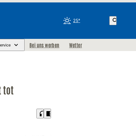
search
25°
Bei uns werben
Wetter
ervice
 tot
headphones
chrome_reader_mode