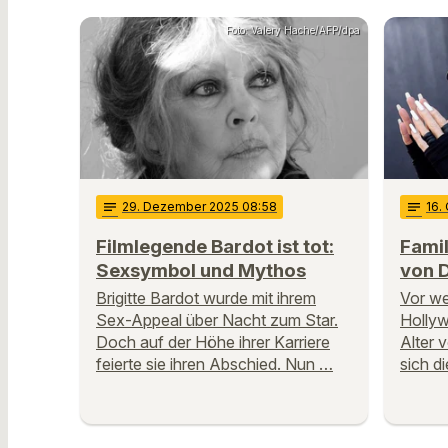
Foto: Valery Hache/AFP/dpa
notes
29
. Dezember 2025 08:58
notes
16
.
Filmlegende Bardot ist tot:
Fami
Sexsymbol und Mythos
von 
Brigitte Bardot wurde mit ihrem
Vor we
Sex-Appeal über Nacht zum Star.
Holly
Doch auf der Höhe ihrer Karriere
Alter 
feierte sie ihren Abschied. Nun …
sich d