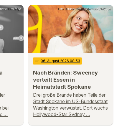
nette Riedl/dpa
Foto: Jordan Strauss/Invision/AP/dpa
notes
06
. August 2026 08:53
a
Nach Bränden: Sweeney
verteilt Essen in
Heimatstadt Spokane
der
Drei große Brände haben Teile der
Stadt Spokane im US-Bundesstaat
b bei
Washington verwüstet. Dort wuchs
o: …
Hollywood-Star Sydney …