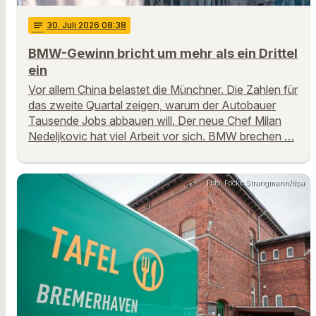
notes
30
. Juli 2026 08:38
BMW-Gewinn bricht um mehr als ein Drittel
ein
Vor allem China belastet die Münchner. Die Zahlen für
das zweite Quartal zeigen, warum der Autobauer
Tausende Jobs abbauen will. Der neue Chef Milan
Nedeljkovic hat viel Arbeit vor sich. BMW brechen …
Foto: Focke Strangmann/dpa