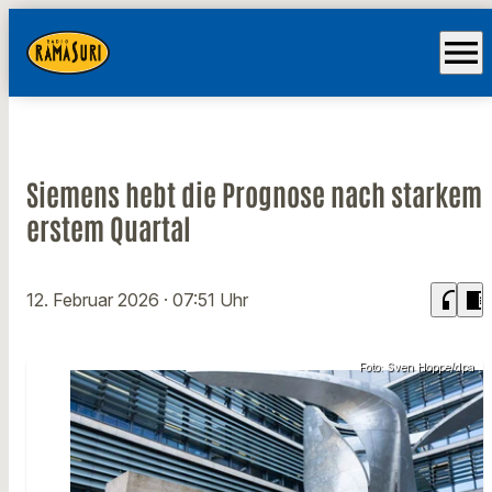
menu
Siemens hebt die Prognose nach starkem
erstem Quartal
headphones
chrome_reader_mode
12. Februar 2026
· 07:51 Uhr
Foto: Sven Hoppe/dpa