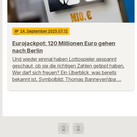
notes
24
. September 2025 07:12
Eurojackpot: 120 Millionen Euro gehen
nach Berlin
Und wieder einmal haben Lottospieler gespannt
geschaut, ob sie die richtigen Zahlen getippt haben.
Wer darf sich freuen? Ein Überblick, was bereits
bekannt ist. Symbolbild: Thomas Banneyer/dpa …