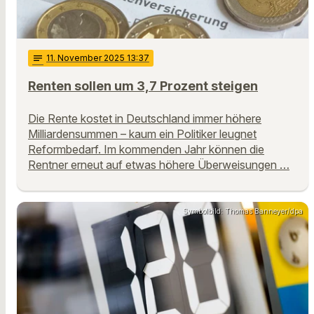
notes
11
. November 2025 13:37
Renten sollen um 3,7 Prozent steigen
Die Rente kostet in Deutschland immer höhere
Milliardensummen – kaum ein Politiker leugnet
Reformbedarf. Im kommenden Jahr können die
Rentner erneut auf etwas höhere Überweisungen …
Symbolbild: Thomas Banneyer/dpa