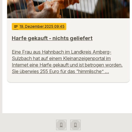
notes
19
. Dezember 2025 09:45
Harfe gekauft - nichts geliefert
Eine Frau aus Hahnbach im Landkreis Amberg-
Sulzbach hat auf einem Kleinanzeigenportal im
Internet eine Harfe gekauft und ist betrogen worden.
Sie überwies 255 Euro für das “himmlische” …