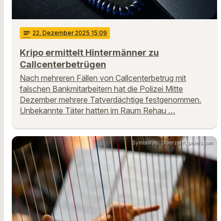
notes
22
. Dezember 2025 15:09
Kripo ermittelt Hintermänner zu
Callcenterbetrügen
Nach mehreren Fällen von Callcenterbetrug mit
falschen Bankmitarbeitern hat die Polizei Mitte
Dezember mehrere Tatverdächtige festgenommen.
Unbekannte Täter hatten im Raum Rehau …
Symbolfoto: Diverzant, pexels.com