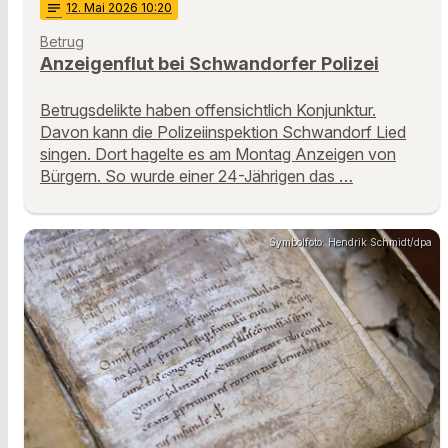
notes
12
. Mai 2026 10:20
Betrug
Anzeigenflut bei Schwandorfer Polizei
Betrugsdelikte haben offensichtlich Konjunktur.
Davon kann die Polizeiinspektion Schwandorf Lied
singen. Dort hagelte es am Montag Anzeigen von
Bürgern. So wurde einer 24-Jährigen das …
Symbolfoto: Hendrik Schmidt/dpa