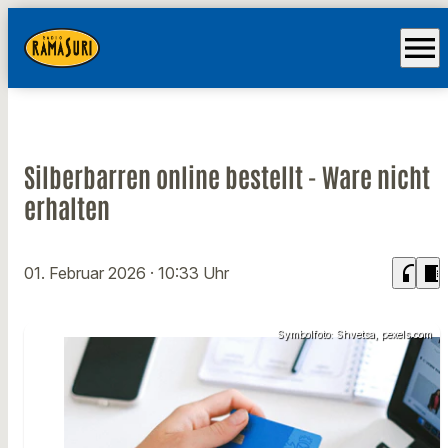
menu
Silberbarren online bestellt - Ware nicht
erhalten
headphones
chrome_reader_mode
01. Februar 2026
· 10:33 Uhr
Symbolfoto: Shvetsa, pexels.com