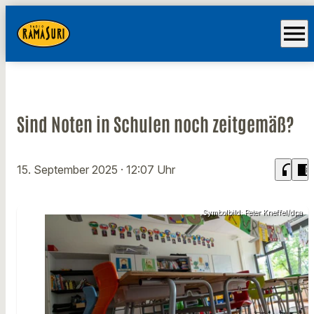
menu
Sind Noten in Schulen noch zeitgemäß?
headphones
chrome_reader_mode
15. September 2025
· 12:07 Uhr
Symbolbild: Peter Kneffel/dpa