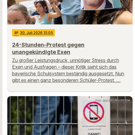
notes
30
. Juli 2026 15:05
24-Stunden-Protest gegen
unangekündigte Exen
Zu großer Leistungsdruck, unnötiger Stress durch
Exen und Ausfragen – dieser Kritik sieht sich das
bayerische Schulsystem beständig ausgesetzt. Nun
gibt es einen ganz besonderen Schüler-Protest. …
Foto: Marijan Murat/dpa