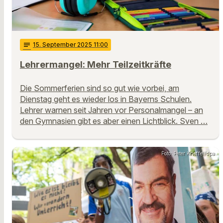
notes
15
. September 2025 11:00
Lehrermangel: Mehr Teilzeitkräfte
Die Sommerferien sind so gut wie vorbei, am
Dienstag geht es wieder los in Bayerns Schulen.
Lehrer warnen seit Jahren vor Personalmangel – an
den Gymnasien gibt es aber einen Lichtblick. Sven …
Foto: Peter Kneffel/dpa