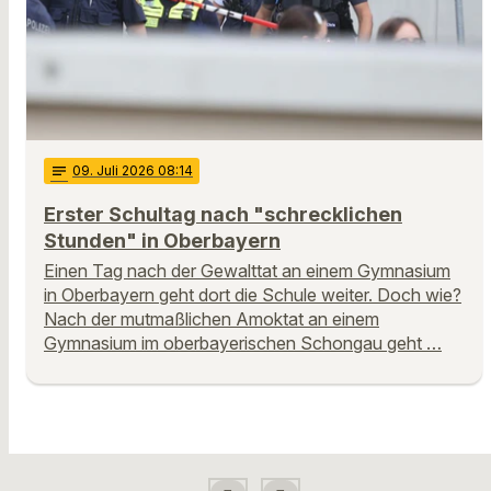
notes
09
. Juli 2026 08:14
Erster Schultag nach "schrecklichen
Stunden" in Oberbayern
Einen Tag nach der Gewalttat an einem Gymnasium
in Oberbayern geht dort die Schule weiter. Doch wie?
Nach der mutmaßlichen Amoktat an einem
Gymnasium im oberbayerischen Schongau geht …