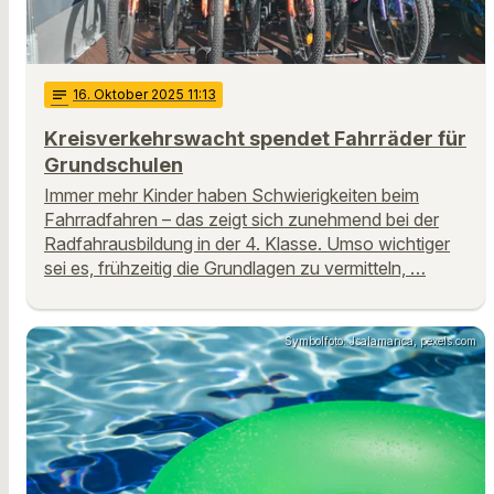
notes
16
. Oktober 2025 11:13
Kreisverkehrswacht spendet Fahrräder für
Grundschulen
Immer mehr Kinder haben Schwierigkeiten beim
Fahrradfahren – das zeigt sich zunehmend bei der
Radfahrausbildung in der 4. Klasse. Umso wichtiger
sei es, frühzeitig die Grundlagen zu vermitteln, …
Symbolfoto: Jsalamanca, pexels.com