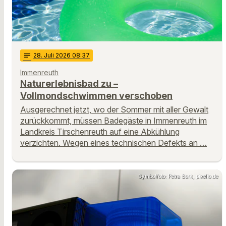
notes
28
. Juli 2026 08:37
Immenreuth
Naturerlebnisbad zu –
Vollmondschwimmen verschoben
Ausgerechnet jetzt, wo der Sommer mit aller Gewalt
zurückkommt, müssen Badegäste in Immenreuth im
Landkreis Tirschenreuth auf eine Abkühlung
verzichten. Wegen eines technischen Defekts an …
Symbolfoto: Petra Bork, pixelio.de