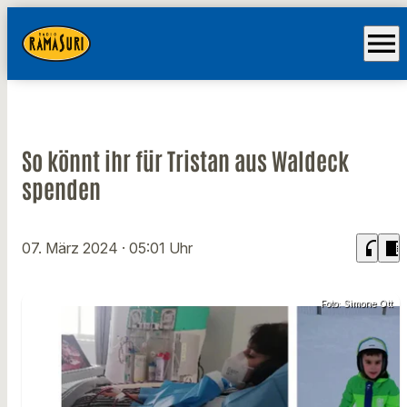
menu
So könnt ihr für Tristan aus Waldeck
spenden
headphones
chrome_reader_mode
07. März 2024
· 05:01 Uhr
Foto: Simone Ott