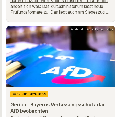
durch ein Machtwort Söders entschieden. Dennoch
ändert sich was: Das Kultusministerium lässt neue
Prüfungsformate zu. Das liegt auch am Siegeszug …
Symbolbild: Daniel Karmann/dpa
notes
17
. Juni 2026 10:59
Gericht: Bayerns Verfassungsschutz darf
AfD beobachten