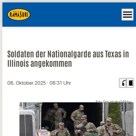
menu
Soldaten der Nationalgarde aus Texas in
Illinois angekommen
headphones
chrome_reader_mode
08. Oktober 2025
· 08:31 Uhr
Foto: Erin Hooley/AP/dpa