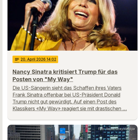
notes
20
. April 2026 14:02
Nancy Sinatra kritisiert Trump für das
Posten von "My Way"
Die US-Sängerin sieht das Schaffen ihres Vaters
Frank Sinatra offenbar bei US-Präsident Donald
Trump nicht gut gewürdigt. Auf einen Post des
Klassikers «My Way» reagiert sie mit drastischen …
Foto: Adam Gray/AP/dpa