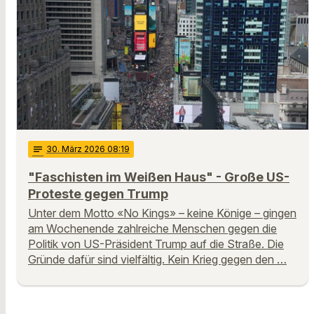
notes
30
. März 2026 08:19
"Faschisten im Weißen Haus" - Große US-
Proteste gegen Trump
Unter dem Motto «No Kings» – keine Könige – gingen
am Wochenende zahlreiche Menschen gegen die
Politik von US-Präsident Trump auf die Straße. Die
Gründe dafür sind vielfältig. Kein Krieg gegen den …