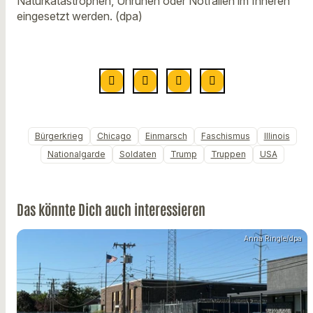
Naturkatastrophen, Unruhen oder Notfällen im Inneren
eingesetzt werden. (dpa)
Bürgerkrieg
Chicago
Einmarsch
Faschismus
Illinois
Nationalgarde
Soldaten
Trump
Truppen
USA
Das könnte Dich auch interessieren
Anna Ringle/dpa