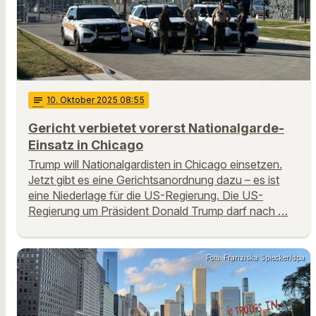
notes
10
. Oktober 2025 08:55
Gericht verbietet vorerst Nationalgarde-
Einsatz in Chicago
Trump will Nationalgardisten in Chicago einsetzen.
Jetzt gibt es eine Gerichtsanordnung dazu – es ist
eine Niederlage für die US-Regierung. Die US-
Regierung um Präsident Donald Trump darf nach …
Foto: Franziska Spiecker/dpa