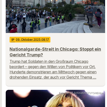
notes
09
. Oktober 2025 08:17
Nationalgarde-Streit in Chicago: Stoppt ein
Gericht Trump?
Trump hat Soldaten in den Großraum Chicago
beordert – gegen den Willen von Politikern vor Ort.
Hunderte demonstrieren am Mittwoch gegen einen
drohenden Einsatz, der auch vor Gericht Thema …
Foto: Steffen Schmidt/KEYSTONE/dpa