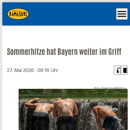
menu
Sommerhitze hat Bayern weiter im Griff
headphones
chrome_reader_mode
27. Mai 2026
· 08:16 Uhr
Foto: Peter Kneffel/dpa