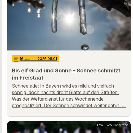
notes
16
. Januar 2026 08:01
Bis elf Grad und Sonne – Schnee schmilzt
im Freistaat
Schnee ade: In Bayern wird es mild und vielfach
sonnig, doch nachts droht Glätte auf den Straßen.
Was der Wetterdienst für das Wochenende
prognostiziert. Der Schnee schwindet weiter dahin: …
Foto: Sven Hoppe/dpa