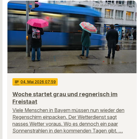
Foto: Malin Wunderlich/dpa
notes
04
. Mai 2026 07:59
Woche startet grau und regnerisch im
Freistaat
Viele Menschen in Bayern müssen nun wieder den
Regenschirm einpacken. Der Wetterdienst sagt
nasses Wetter voraus. Wo es dennoch ein paar
Sonnenstrahlen in den kommenden Tagen gibt. …