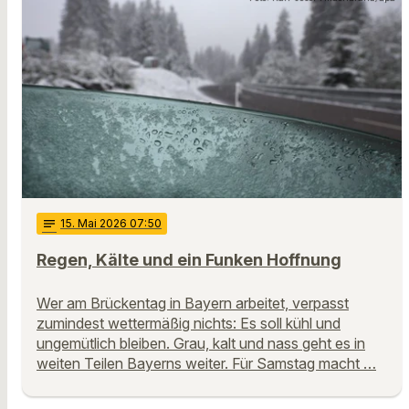
notes
15
. Mai 2026 07:50
Regen, Kälte und ein Funken Hoffnung
Wer am Brückentag in Bayern arbeitet, verpasst
zumindest wettermäßig nichts: Es soll kühl und
ungemütlich bleiben. Grau, kalt und nass geht es in
weiten Teilen Bayerns weiter. Für Samstag macht …