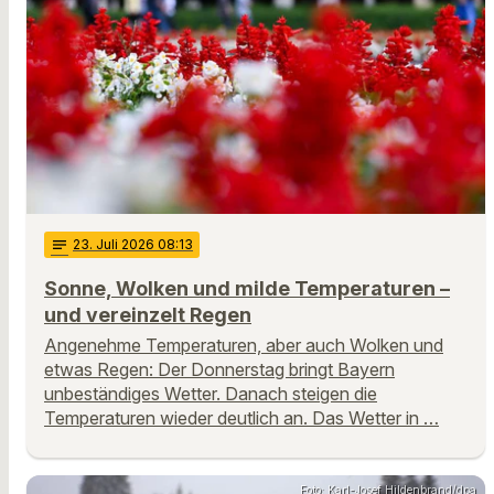
notes
23
. Juli 2026 08:13
Sonne, Wolken und milde Temperaturen –
und vereinzelt Regen
Angenehme Temperaturen, aber auch Wolken und
etwas Regen: Der Donnerstag bringt Bayern
unbeständiges Wetter. Danach steigen die
Temperaturen wieder deutlich an. Das Wetter in …
Foto: Karl-Josef Hildenbrand/dpa