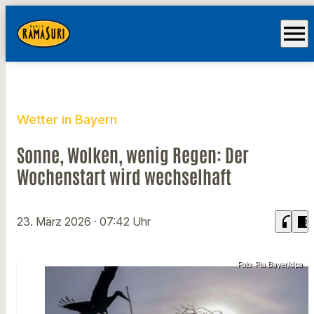
menu
Wetter in Bayern
Sonne, Wolken, wenig Regen: Der
Wochenstart wird wechselhaft
headphones
chrome_reader_mode
23. März 2026
· 07:42 Uhr
Foto: Pia Bayer/dpa