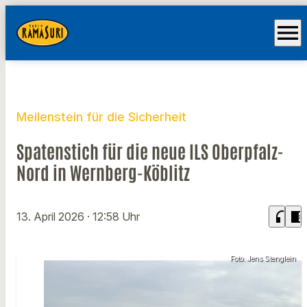
menu
Meilenstein für die Sicherheit
Spatenstich für die neue ILS Oberpfalz-
Nord in Wernberg-Köblitz
headphones
chrome_reader_mode
13. April 2026
· 12:58 Uhr
Foto: Jens Stenglein