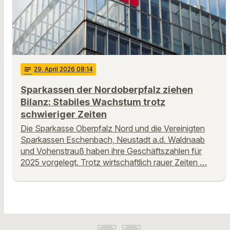
notes
29
. April 2026 08:14
Sparkassen der Nordoberpfalz ziehen
Bilanz: Stabiles Wachstum trotz
schwieriger Zeiten
Die Sparkasse Oberpfalz Nord und die Vereinigten
Sparkassen Eschenbach, Neustadt a.d. Waldnaab
und Vohenstrauß haben ihre Geschäftszahlen für
2025 vorgelegt. Trotz wirtschaftlich rauer Zeiten …