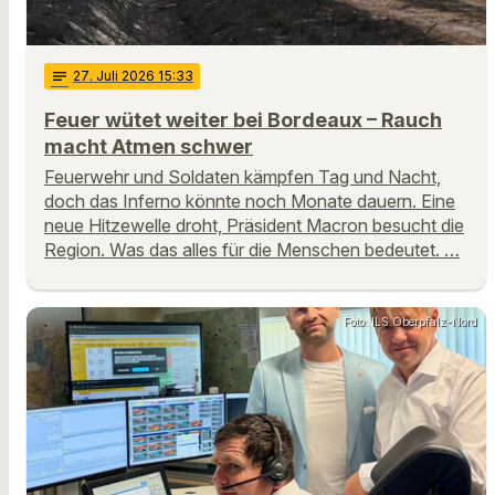
notes
27
. Juli 2026 15:33
Feuer wütet weiter bei Bordeaux – Rauch
macht Atmen schwer
Feuerwehr und Soldaten kämpfen Tag und Nacht,
doch das Inferno könnte noch Monate dauern. Eine
neue Hitzewelle droht, Präsident Macron besucht die
Region. Was das alles für die Menschen bedeutet. …
Foto: ILS Oberpfalz-Nord