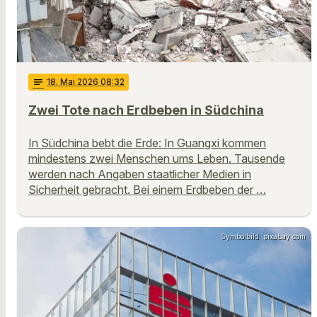
notes
18
. Mai 2026 08:32
Zwei Tote nach Erdbeben in Südchina
In Südchina bebt die Erde: In Guangxi kommen
mindestens zwei Menschen ums Leben. Tausende
werden nach Angaben staatlicher Medien in
Sicherheit gebracht. Bei einem Erdbeben der …
Symbolbild: pixabay.com