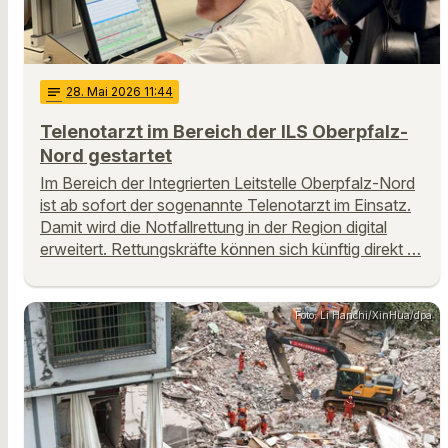
notes
28
. Mai 2026 11:44
Telenotarzt im Bereich der ILS Oberpfalz-
Nord gestartet
Im Bereich der Integrierten Leitstelle Oberpfalz-Nord
ist ab sofort der sogenannte Telenotarzt im Einsatz.
Damit wird die Notfallrettung in der Region digital
erweitert. Rettungskräfte können sich künftig direkt …
Foto: Li Hanchi/XinHua/dpa